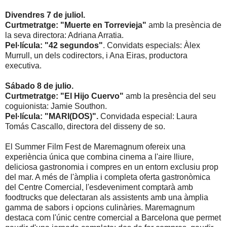
Divendres 7 de juliol.
Curtmetratge: "Muerte en Torrevieja"
amb la presència de
la seva directora: Adriana Arratia.
Pel·lícula: "42 segundos"
. Convidats especials: Àlex
Murrull, un dels codirectors, i Ana Eiras, productora
executiva.
Sábado 8 de julio.
Curtmetratge: "El Hijo Cuervo"
amb la presència del seu
coguionista: Jamie Southon.
Pel·lícula: "MARI(DOS)".
Convidada especial: Laura
Tomás Cascallo, directora del disseny de so.
El Summer Film Fest de Maremagnum ofereix una
experiència única que combina cinema a l'aire lliure,
deliciosa gastronomia i compres en un entorn exclusiu prop
del mar. A més de l'àmplia i completa oferta gastronòmica
del Centre Comercial, l'esdeveniment comptarà amb
foodtrucks que delectaran als assistents amb una àmplia
gamma de sabors i opcions culinàries. Maremagnum
destaca com l'únic centre comercial a Barcelona que permet