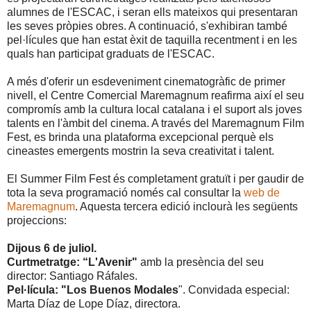
alumnes de l'ESCAC, i seran ells mateixos qui presentaran
les seves pròpies obres. A continuació, s'exhibiran també
pel·lícules que han estat èxit de taquilla recentment i en les
quals han participat graduats de l'ESCAC.
A més d'oferir un esdeveniment cinematogràfic de primer
nivell, el Centre Comercial Maremagnum reafirma així el seu
compromís amb la cultura local catalana i el suport als joves
talents en l'àmbit del cinema. A través del Maremagnum Film
Fest, es brinda una plataforma excepcional perquè els
cineastes emergents mostrin la seva creativitat i talent.
El Summer Film Fest és completament gratuït i per gaudir de
tota la seva programació només cal consultar la
web de
Maremagnum
. Aquesta tercera edició inclourà les següents
projeccions:
Dijous 6 de juliol.
Curtmetratge: “L'Avenir"
amb la presència del seu
director: Santiago Ráfales.
Pel·lícula: "Los Buenos Modales
". Convidada especial:
Marta Díaz de Lope Díaz, directora.