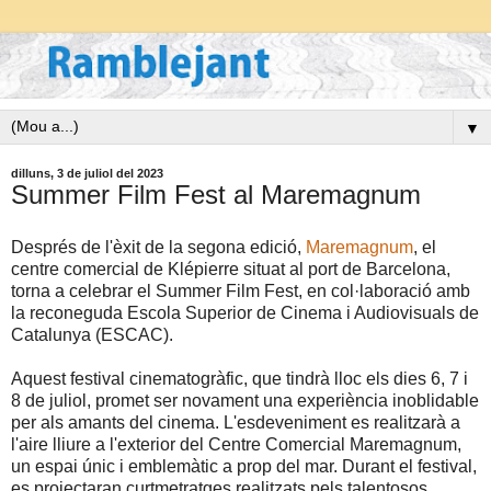
▼
dilluns, 3 de juliol del 2023
Summer Film Fest al Maremagnum
Després de l'èxit de la segona edició,
Maremagnum
, el
centre comercial de Klépierre situat al port de Barcelona,
torna a celebrar el Summer Film Fest, en col·laboració amb
la reconeguda Escola Superior de Cinema i Audiovisuals de
Catalunya (ESCAC).
Aquest festival cinematogràfic, que tindrà lloc els dies 6, 7 i
8 de juliol, promet ser novament una experiència inoblidable
per als amants del cinema. L'esdeveniment es realitzarà a
l'aire lliure a l'exterior del Centre Comercial Maremagnum,
un espai únic i emblemàtic a prop del mar. Durant el festival,
es projectaran curtmetratges realitzats pels talentosos