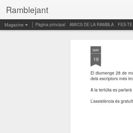
Ramblejant
Magazine
Pàgina principal
AMICS DE LA RAMBLA
FES-TE
MAY
19
El diumenge 28 de mai
dels escriptors més i
A la tertúlia es parlar
L’assistència és gratuï