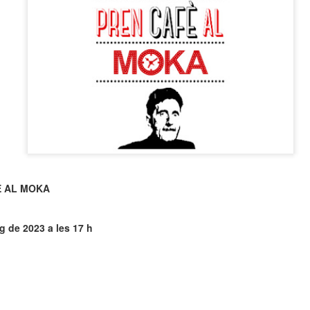
neurodegenerativa amb la qual conviuen 12.
Catalunya i que encara no té cura.
El concurs començarà a les 12 hores a La R
comptarà amb el patrocini de Oleaurum i Rep
È AL MOKA
 de 2023 a les 17 h