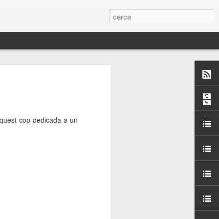
 Paelles a
últiple organitzen la
 aquest cop dedicada a un
ari per sensibilitzar a
ats de la Festa Major
dició del concurs
a’, organitzat per la
Amics de La Rambla.
bilitat i conscienciar a
altia