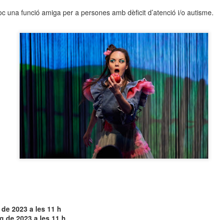
neurodegenerativa amb la qual conviuen 12.
loc una funció amiga per a persones amb dèficit d’atenció i/o autisme.
Catalunya i que encara no té cura.
El concurs començarà a les 12 hores a La R
comptarà amb el patrocini de Oleaurum i Rep
 de 2023 a les 11 h
 de 2023 a les 11 h