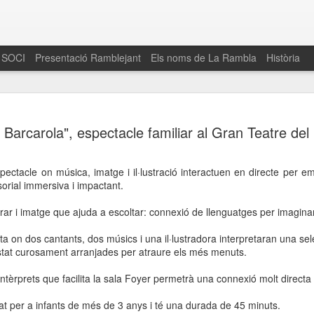
 SOCI
Presentació Ramblejant
Els noms de La Rambla
Història
El 16 de maig… Fem
MAR
 Barcarola", espectacle familiar al Gran Teatre del
30
La Rambla
Amics de La Rambla i la Fundació Esclerosi M
ectacle on música, imatge i il·lustració interactuen en directe per embo
quarta edició del seu concurs de paelles solid
orial immersiva i impactant.
la població sobre l’esclerosi múltiple
ar i imatge que ajuda a escoltar: connexió de llenguatges per imaginar, 
Enguany el Concurs és un dels actes destac
del Gòtic
a on dos cantants, dos músics i una il·lustradora interpretaran una sel
at curosament arranjades per atraure els més menuts.
El dissabte 16 de maig tindrà lloc la quarta e
gastronòmic solidari ‘Fem Paelles a La Rambl
intèrprets que facilita la sala Foyer permetrà una connexió molt directa
Fundació Esclerosi Múltiple i l’associació 
Aquesta iniciativa té el propòsit de donar visi
cat per a infants de més de 3 anys i té una durada de 45 minuts.
la societat sobre l’esclerosi múltiple, una mal