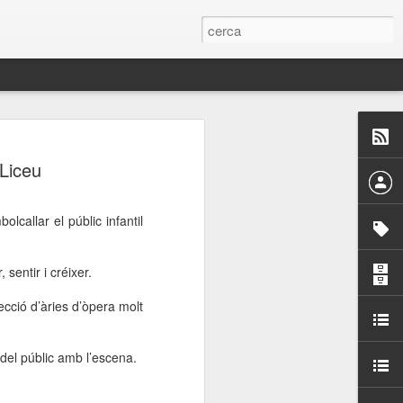
 Paelles a
 Liceu
últiple organitzen la
lcallar el públic infantil
ari per sensibilitzar a
sentir i créixer.
ats de la Festa Major
ecció d’àries d’òpera molt
dició del concurs
a’, organitzat per la
 del públic amb l’escena.
Amics de La Rambla.
bilitat i conscienciar a
altia