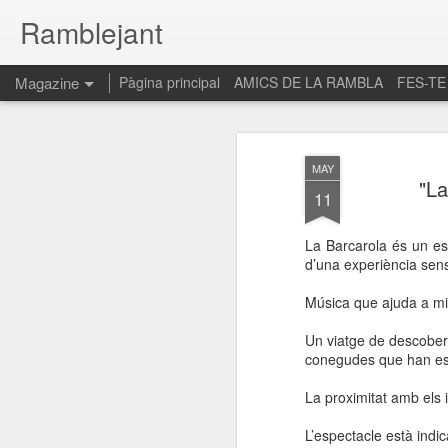
Ramblejant
Magazine
Pàgina principal
AMICS DE LA RAMBLA
FES-TE
MAY
"La
11
La Barcarola és un esp
d’una experiència sens
Música que ajuda a mir
Un viatge de descobert
conegudes que han est
La proximitat amb els 
L’espectacle està indi