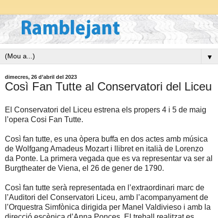
▼
dimecres, 26 d’abril del 2023
Così Fan Tutte al Conservatori del Liceu
El Conservatori del Liceu estrena els propers 4 i 5 de maig
l’opera Cosi Fan Tutte.
Così fan tutte, es una òpera buffa en dos actes amb música
de Wolfgang Amadeus Mozart i llibret en italià de Lorenzo
da Ponte. La primera vegada que es va representar va ser al
Burgtheater de Viena, el 26 de gener de 1790.
Così fan tutte serà representada en l’extraordinari marc de
l’Auditori del Conservatori Liceu, amb l’acompanyament de
l’Orquestra Simfònica dirigida per Manel Valdivieso i amb la
direcció escènica d’Anna Ponces. El treball realitzat es