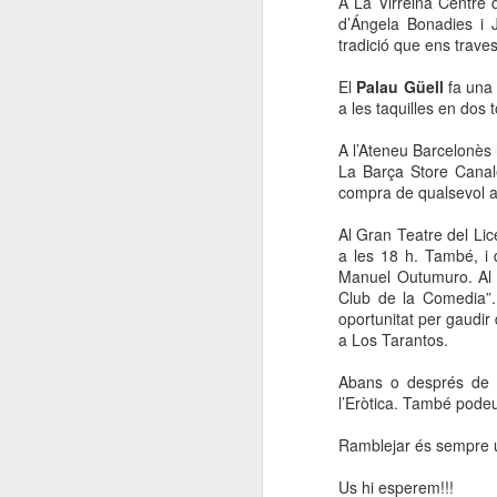
A La Virreina Centre d
El
d’Ángela Bonadies i 
de
tradició que ens trave
l'
mo
El
Palau Güell
fa una 
fe
a les taquilles en dos t
El
A l’Ateneu Barcelonès 
el
La Barça Store Canal
compra de qualsevol art
J
Al Gran Teatre del Lic
a les 18 h. També, i 
Manuel Outumuro. Al 
en
Club de la Comedia”.
oportunitat per gaudir
“L
a Los Tarantos.
mó
Abans o després de 
l’Eròtica. També podeu
Ramblejar és sempre u
D
Us hi esperem!!!