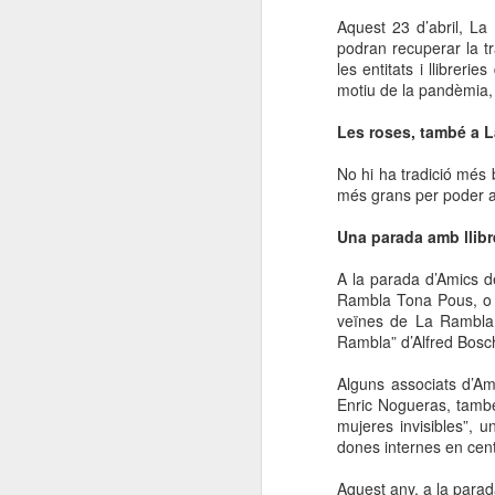
Aquest 23 d’abril, La
podran recuperar la tr
les entitats i llibrer
motiu de la pandèmia, ta
Les roses, també a 
No hi ha tradició més
més grans per poder ate
Una parada amb llibr
A la parada d’Amics d
Rambla Tona Pous, o “
veïnes de La Rambla 
Rambla” d’Alfred Bosc
Alguns associats d’Am
Enric Nogueras, també 
mujeres invisibles”, 
dones internes en cent
Aquest any, a la parad