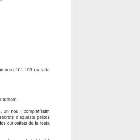
Elisava presenta:
JAN
13
“Cadires al carrer
2026”
És ja una tradició que omple de
creativitat, imaginació i bon rotllo
La Rambla tots els anys per
aquestes dates.
L’alumnat del Grau en Disseny i
Innovació d’ELISAVA, a partir de
 número 101-103 (parada
l’encàrrec d’IKEA, dissenya una
nova versió de la cadira ROBIN
en què la pròpia estructura vista,
l’economia de processos i la
simplicitat projectual esdevenen
a tothom.
protagonistes del nou disseny.
, un nou i completíssim
Tothom pot passar-se, gaudir de
 secrets d’aquests peixos
les propostes dels alumnes
les curiositats de la resta
d’ELISAVA.