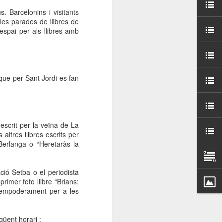
000 persones a
. Barcelonins i visitants
les parades de llibres de
 espai per als llibres amb
ambla Santa Mònica, i
sol.
que per Sant Jordi es fan
scrit per la veïna de La
tres llibres escrits per
erlanga o “Heretaràs la
ió Setba o el periodista
imer foto llibre “Brians:
d’empoderament per a les
güent horari :