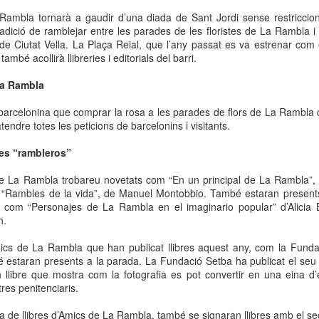
neurodegenerativa amb la qual conviuen 12.
 Rambla tornarà a gaudir d’una diada de Sant Jordi sense restriccions
Catalunya i que encara no té cura.
adició de ramblejar entre les parades de les floristes de La Rambla i 
ies de Ciutat Vella. La Plaça Reial, que l’any passat es va estrenar com
El concurs començarà a les 12 hores a La R
mbé acollirà llibreries i editorials del barri.
comptarà amb el patrocini de Oleaurum i Rep
La Rambla
 barcelonina que comprar la rosa a les parades de flors de La Rambla 
ndre totes les peticions de barcelonins i visitants.
es “rambleros”
e La Rambla trobareu novetats com “En un principal de La Rambla”, e
Rambles de la vida”, de Manuel Montobbio. També estaran presents al
com “Personajes de La Rambla en el imaginario popular” d’Alicia B
h.
ics de La Rambla que han publicat llibres aquest any, com la Fundac
estaran presents a la parada. La Fundació Setba ha publicat el seu pr
un llibre que mostra com la fotografia es pot convertir en una eina 
res penitenciaris.
a de llibres d’Amics de La Rambla, també se signaran llibres amb el se