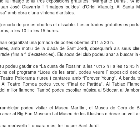
e la Imatge teniu tres exposicions gratuïtes: “Margarite Duras”, “A le
 Museu de l’Eròtica de Barcelona (MEB) celebra el Dia Internacional
Juan José Olavarría i “Imatges buides” d’Oriol Vilapuig. Al Santa 
l Fetitxisme, que té lloc el pròxim 16 de gener, amb la inauguració de
ssa” amb obra d’una vintena d’artistes.
exposició “Picasso. Dalí. Fetitxisme. El simbolisme del desig”, una
stra que proposa una lectura cultural, històrica i sexològica del
jornada de portes obertes el dissabte. Les entrades gratuïtes es podra
titxisme a través de dos grans referents de la història de l'art.
orns, a les 10 i a les 15 hores.
 Dia Internacional del Fetitxisme va néixer al Regne Unit al 2008 sota
han organitzat una jornada de portes obertes d’11 a 20 h.
 nom National Fetish Day i, posteriorment, es va internacionalitzar.
etes, amb motiu de la diada de Sant Jordi, obsequiarà als seus cli
icle (fins a fi d’existències). Els socis del club podeu anar a buscar-l
La Rambla Film Festival Barcelona
AN
eu podeu gaudir de “La cuina de Rossini” a les 10:15 h i a les 12:45 h
9
Del 16 al 23 de gener de 2026 La Rambla acollirà una mostra
dins del programa “Liceu de les arts”, podeu veure l’ exposició dedi
internacional de cinema que neix amb la intenció de convertir-se
Teatre Poliorama riureu i cantareu amb “Forever Young”. A banda t
 un dels festivals de referència a la nostra ciutat.
 Al Teatre Romea podeu veure “Final de Partida”. Al Tablao Flam
 del millor flamenc. També podeu escoltar música al Sidecar, al Jambor
a Rambla Film Festival Barcelona” presentarà pel·lícules de tot el
n i mostrarà el cinema barceloní i la seva història al mon.
ramblejar podeu visitar el Museu Marítim, el Museu de Cera de 
 anar al Big Fun Museum i al Museu de les il·lusions o donar un volt 
na meravella i, encara més, fer-ho per Sant Jordi.
Activitats de Nadal a La Rambla
EC
11