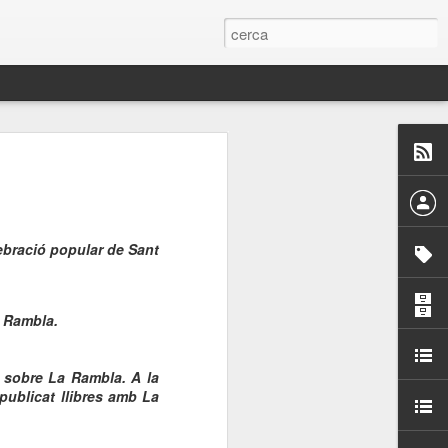
 Paelles a
últiple organitzen la
ari per sensibilitzar a
lebració popular de Sant
ats de la Festa Major
a Rambla.
dició del concurs
s sobre La Rambla. A la
a’, organitzat per la
publicat llibres amb La
Amics de La Rambla.
bilitat i conscienciar a
altia