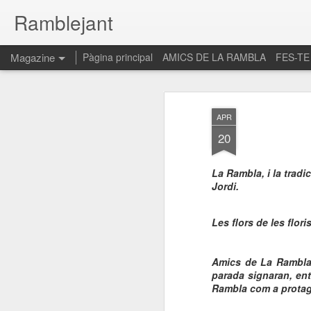
Ramblejant
Magazine
Pàgina principal
AMICS DE LA RAMBLA
FES-TE
APR
20
La Rambla, i la tradi
Jordi.
Les flors de les flor
Amics de La Rambla 
parada signaran, en
Rambla com a protag