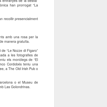
s entranyes de la bèstia”
Mònica han prorrogat “La
n recollir presencialment
ents amb una rosa per la
a de manera gratuïta.
 i de “Le Nozze di Figaro”
cada a les fotografies de
eniu els monòlegs de “El
enco Cordobés teniu una
ee, a The Old Irish Pub o
Barcelona o el Museu de
amb Las Golondrinas.