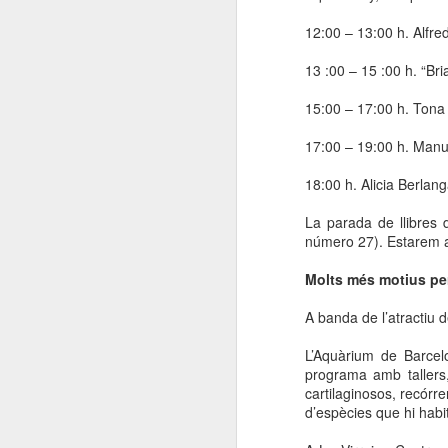
El 21 de març... Cap
MAR
12:00 – 13:00 h. Alfr
5
Butaca buida
Cap Butaca Buida va néixer amb
13 :00 – 15 :00 h. “Bri
un objectiu tant ambiciós com
possible: convertir Catalunya en la
15:00 – 17:00 h. Tona
capital mundial de les arts
escèniques. I ho hem aconseguit
17:00 – 19:00 h. Manu
gràcies al bo i millor que té aquest
país: la seva gent, la societat civil
18:00 h. Alicia Berlan
J
que es mou cada vegada que té al
davant una fita històrica.
La parada de llibres
número 27). Estarem al
Sa
En aquesta tercera edició
continuem volent omplir totes les
Molts més motius per
E
butaques dels teatres, ateneus i
Te
centres cívics adherits. El proper
A banda de l’atractiu 
ha
dissabte 21 de març de 2026, que
ha
no quedi cap butaca buida.
L’Aquàrium de Barcel
le
programa amb tallers,
cartilaginosos, recórre
d’espècies que hi habi
J