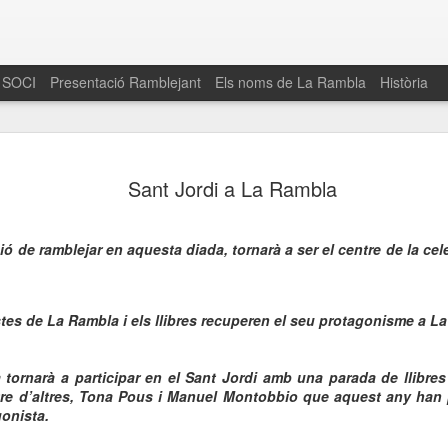
 SOCI
Presentació Ramblejant
Els noms de La Rambla
Història
El 16 de maig… Fem
MAR
Sant Jordi a La Rambla
30
La Rambla
Amics de La Rambla i la Fundació Esclerosi M
quarta edició del seu concurs de paelles solid
ció de ramblejar en aquesta diada, tornarà a ser el centre de la ce
la població sobre l’esclerosi múltiple
Enguany el Concurs és un dels actes destac
istes de La Rambla i els llibres recuperen el seu protagonisme a L
del Gòtic
El dissabte 16 de maig tindrà lloc la quarta e
tornarà a participar en el Sant Jordi amb una parada de llibre
gastronòmic solidari ‘Fem Paelles a La Rambl
tre d’altres, Tona Pous i Manuel Montobbio que aquest any han 
Fundació Esclerosi Múltiple i l’associació 
onista.
Aquesta iniciativa té el propòsit de donar visi
la societat sobre l’esclerosi múltiple, una mal