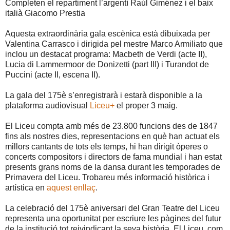
Completen el repartiment l’argentí Raúl Giménez i el baix
italià Giacomo Prestia
Aquesta extraordinària gala escènica està dibuixada per
Valentina Carrasco i dirigida pel mestre Marco Armiliato que
inclou un destacat programa: Macbeth de Verdi (acte II),
Lucia di Lammermoor de Donizetti (part III) i Turandot de
Puccini (acte II, escena II).
La gala del 175è s’enregistrarà i estarà disponible a la
plataforma audiovisual
Liceu+
el proper 3 maig.
El Liceu compta amb més de 23.800 funcions des de 1847
fins als nostres dies, representacions en què han actuat els
millors cantants de tots els temps, hi han dirigit òperes o
concerts compositors i directors de fama mundial i han estat
presents grans noms de la dansa durant les temporades de
Primavera del Liceu. Trobareu més informació històrica i
artística en
aquest enllaç
.
La celebració del 175è aniversari del Gran Teatre del Liceu
representa una oportunitat per escriure les pàgines del futur
de la institució tot reivindicant la seva història. El Liceu, com