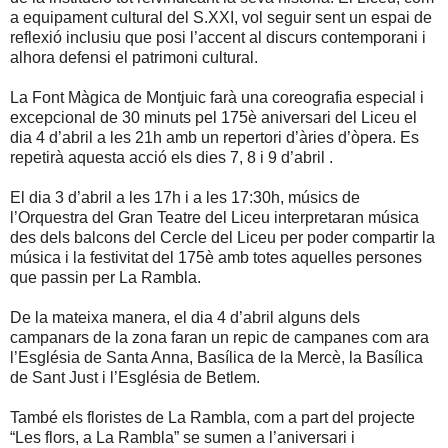
a equipament cultural del S.XXI, vol seguir sent un espai de
reflexió inclusiu que posi l’accent al discurs contemporani i
alhora defensi el patrimoni cultural.
La Font Màgica de Montjuic farà una coreografia especial i
excepcional de 30 minuts pel 175è aniversari del Liceu el
dia 4 d’abril a les 21h amb un repertori d’àries d’òpera. Es
repetirà aquesta acció els dies 7, 8 i 9 d’abril .
El dia 3 d’abril a les 17h i a les 17:30h, músics de
l’Orquestra del Gran Teatre del Liceu interpretaran música
des dels balcons del Cercle del Liceu per poder compartir la
música i la festivitat del 175è amb totes aquelles persones
que passin per La Rambla.
De la mateixa manera, el dia 4 d’abril alguns dels
campanars de la zona faran un repic de campanes com ara
l’Església de Santa Anna, Basílica de la Mercè, la Basílica
de Sant Just i l’Església de Betlem.
També els floristes de La Rambla, com a part del projecte
“Les flors, a La Rambla” se sumen a l’aniversari i