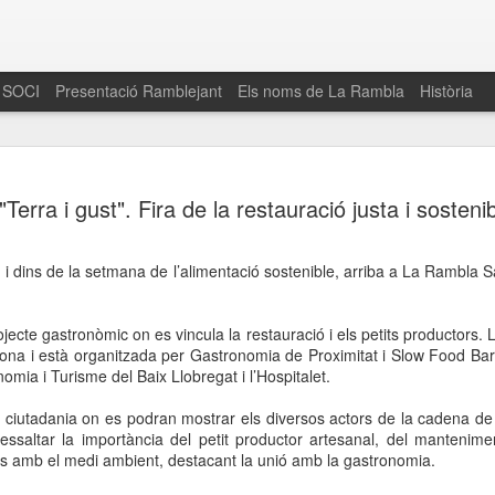
 SOCI
Presentació Ramblejant
Els noms de La Rambla
Història
El 16 de maig… Fem
MAR
"Terra i gust". Fira de la restauració justa i sosteni
30
La Rambla
Amics de La Rambla i la Fundació Esclerosi M
, i dins de la setmana de l’alimentació sostenible, arriba a La Rambla S
quarta edició del seu concurs de paelles solid
la població sobre l’esclerosi múltiple
ojecte gastronòmic on es vincula la restauració i els petits productors. L
Enguany el Concurs és un dels actes destac
lona i està organitzada per Gastronomia de Proximitat i Slow Food Ba
del Gòtic
omia i Turisme del Baix Llobregat i l’Hospitalet.
El dissabte 16 de maig tindrà lloc la quarta e
 ciutadania on es podran mostrar els diversos actors de la cadena de v
gastronòmic solidari ‘Fem Paelles a La Rambl
i ressaltar la importància del petit productor artesanal, del mantenime
Fundació Esclerosi Múltiple i l’associació 
s amb el medi ambient, destacant la unió amb la gastronomia.
Aquesta iniciativa té el propòsit de donar visi
la societat sobre l’esclerosi múltiple, una mal