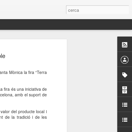
 Paelles a
ble
últiple organitzen la
anta Mònica la fira “Terra
ari per sensibilitzar a
a fira és una iniciativa de
ats de la Festa Major
rcelona, amb el suport de
dició del concurs
alor del producte local i
a’, organitzat per la
nt de la tradició i de les
Amics de La Rambla.
bilitat i conscienciar a
altia