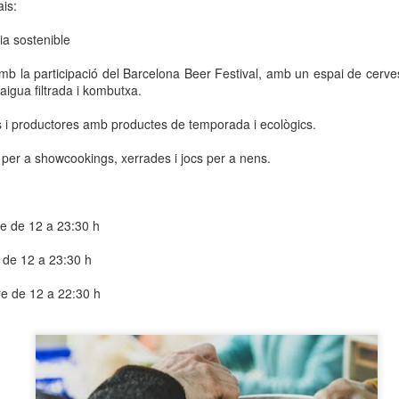
ais:
neurodegenerativa amb la qual conviuen 12.
Catalunya i que encara no té cura.
ia sostenible
El concurs començarà a les 12 hores a La R
mb la participació del Barcelona Beer Festival, amb un espai de cerv
comptarà amb el patrocini de Oleaurum i Rep
 aigua filtrada i kombutxa.
s i productores amb productes de temporada i ecològics.
per a showcookings, xerrades i jocs per a nens.
re de 12 a 23:30 h
 de 12 a 23:30 h
e de 12 a 22:30 h