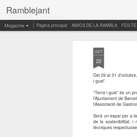
Ramblejant
Magazine
Pàgina principal
AMICS DE LA RAMBLA
FES-TE
OCT
22
Del 29 al 31 d’octubre
i gust”.
“Terra i gust” és un pr
l’Ajuntament de Barce
l’Associació de Gastron
Serà un espai per a la
de la sostenibilitat, 
tècniques respectuose