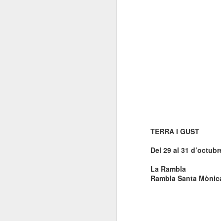
El 21 de març... Cap
MAR
5
Butaca buida
Cap Butaca Buida va néixer amb
un objectiu tant ambiciós com
possible: convertir Catalunya en la
capital mundial de les arts
escèniques. I ho hem aconseguit
gràcies al bo i millor que té aquest
país: la seva gent, la societat civil
J
que es mou cada vegada que té al
davant una fita històrica.
Sa
En aquesta tercera edició
TERRA I GUST
continuem volent omplir totes les
E
butaques dels teatres, ateneus i
Del 29 al 31 d’octub
Te
centres cívics adherits. El proper
ha
dissabte 21 de març de 2026, que
La Rambla
ha
no quedi cap butaca buida.
Rambla Santa Mònica
le
J