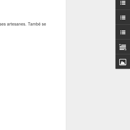
000 persones a
ambla Santa Mònica, i
eses artesanes. També se
sol.