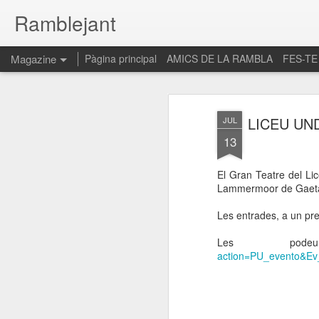
Ramblejant
Magazine
Pàgina principal
AMICS DE LA RAMBLA
FES-TE
LICEU UNDE
JUL
13
El Gran Teatre del Lic
Lammermoor de Gaetan
Les entrades, a un pre
Les pod
action=PU_evento&E