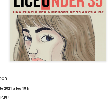
neurodegenerativa amb la qual conviuen 12.
Catalunya i que encara no té cura.
El concurs començarà a les 12 hores a La R
comptarà amb el patrocini de Oleaurum i Rep
MOOR
 de 2021 a les 19 h
LICEU