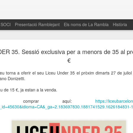
 SOCI
Presentació Ramblejant
Els noms de La Rambla
Història
El 16 de maig… Fem
MAR
R 35. Sessió exclusiva per a menors de 35 al pr
30
La Rambla
€
Amics de La Rambla i la Fundació Esclerosi M
eu torna a oferir el seu Liceu Under 35 el pròxim dimarts 27 de julio
quarta edició del seu concurs de paelles solid
o Donizetti.
la població sobre l’esclerosi múltiple
u de 15 €, ja estan a la venda.
Enguany el Concurs és un dels actes destac
del Gòtic
eu comprar aquí:
https://liceubarcel
v_id=45630&idioma=CA&_ga=2.183697830.1881741529.1626184831-
El dissabte 16 de maig tindrà lloc la quarta e
gastronòmic solidari ‘Fem Paelles a La Rambl
Fundació Esclerosi Múltiple i l’associació 
Aquesta iniciativa té el propòsit de donar visi
la societat sobre l’esclerosi múltiple, una mal