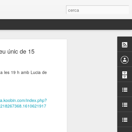
 Paelles a
eu únic de 15
últiple organitzen la
l a les 19 h amb Lucia de
ari per sensibilitzar a
ats de la Festa Major
ona.koobin.com/index.php?
1218267368.1610621917
dició del concurs
a’, organitzat per la
Amics de La Rambla.
bilitat i conscienciar a
altia