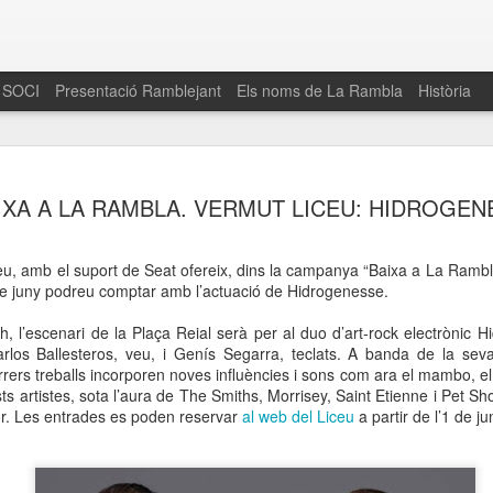
 SOCI
Presentació Ramblejant
Els noms de La Rambla
Història
El 16 de maig… Fem
MAR
IXA A LA RAMBLA. VERMUT LICEU: HIDROGEN
30
La Rambla
Amics de La Rambla i la Fundació Esclerosi M
eu, amb el suport de Seat ofereix, dins la campanya “Baixa a La Rambla
quarta edició del seu concurs de paelles solid
 juny podreu comptar amb l’actuació de Hidrogenesse.
la població sobre l’esclerosi múltiple
h, l’escenari de la Plaça Reial serà per al duo d’art-rock electrònic 
Enguany el Concurs és un dels actes destac
rlos Ballesteros, veu, i Genís Segarra, teclats. A banda de la seva 
del Gòtic
rrers treballs incorporen noves influències i sons com ara el mambo, el 
ts artistes, sota l’aura de The Smiths, Morrisey, Saint Etienne i Pet S
El dissabte 16 de maig tindrà lloc la quarta e
or. Les entrades es poden reservar
al web del Liceu
a partir de l’1 de j
gastronòmic solidari ‘Fem Paelles a La Rambl
Fundació Esclerosi Múltiple i l’associació 
Aquesta iniciativa té el propòsit de donar visi
la societat sobre l’esclerosi múltiple, una mal