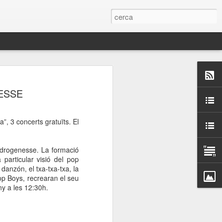
 Paelles a
ESSE
últiple organitzen la
”, 3 concerts gratuïts. El
ari per sensibilitzar a
Hidrogenesse. La formació
ats de la Festa Major
particular visió del pop
danzón, el txa-txa-txa, la
hop Boys, recrearan el seu
dició del concurs
uny a les 12:30h.
a’, organitzat per la
Amics de La Rambla.
bilitat i conscienciar a
altia