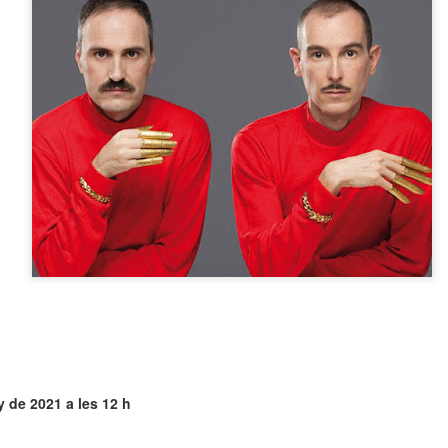
neurodegenerativa amb la qual conviuen 12.
Catalunya i que encara no té cura.
El concurs començarà a les 12 hores a La R
comptarà amb el patrocini de Oleaurum i Rep
 de 2021 a les 12 h