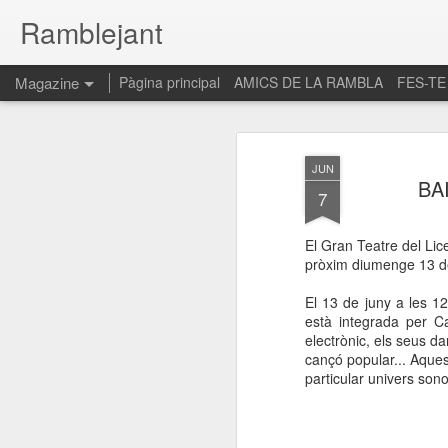
Ramblejant
Magazine
Pàgina principal
AMICS DE LA RAMBLA
FES-TE
JUN
BA
7
El Gran Teatre del Lic
pròxim diumenge 13 de
El 13 de juny a les 12
està integrada per Ca
electrònic, els seus da
cançó popular... Aques
particular univers son