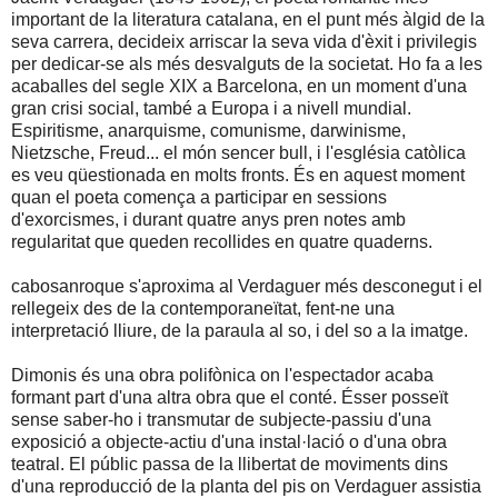
important de la literatura catalana, en el punt més àlgid de la
seva carrera, decideix arriscar la seva vida d'èxit i privilegis
per dedicar-se als més desvalguts de la societat. Ho fa a les
acaballes del segle XIX a Barcelona, en un moment d'una
gran crisi social, també a Europa i a nivell mundial.
Espiritisme, anarquisme, comunisme, darwinisme,
Nietzsche, Freud... el món sencer bull, i l'església catòlica
es veu qüestionada en molts fronts. És en aquest moment
quan el poeta comença a participar en sessions
d'exorcismes, i durant quatre anys pren notes amb
regularitat que queden recollides en quatre quaderns.
cabosanroque s'aproxima al Verdaguer més desconegut i el
rellegeix des de la contemporaneïtat, fent-ne una
interpretació lliure, de la paraula al so, i del so a la imatge.
Dimonis és una obra polifònica on l'espectador acaba
formant part d'una altra obra que el conté. Ésser posseït
sense saber-ho i transmutar de subjecte-passiu d'una
exposició a objecte-actiu d'una instal·lació o d'una obra
teatral. El públic passa de la llibertat de moviments dins
d'una reproducció de la planta del pis on Verdaguer assistia