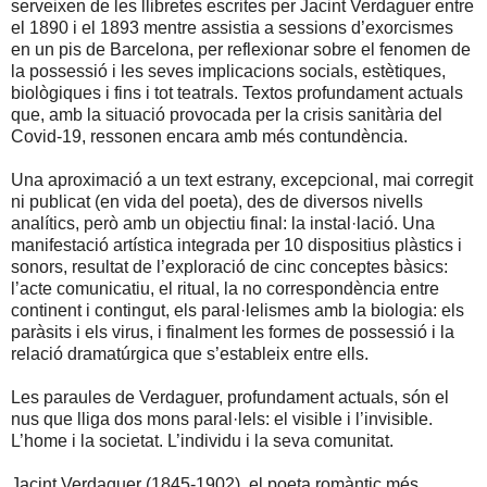
serveixen de les llibretes escrites per Jacint Verdaguer entre
el 1890 i el 1893 mentre assistia a sessions d’exorcismes
en un pis de Barcelona, per reflexionar sobre el fenomen de
la possessió i les seves implicacions socials, estètiques,
biològiques i fins i tot teatrals. Textos profundament actuals
que, amb la situació provocada per la crisis sanitària del
Covid-19, ressonen encara amb més contundència.
Una aproximació a un text estrany, excepcional, mai corregit
ni publicat (en vida del poeta), des de diversos nivells
analítics, però amb un objectiu final: la instal·lació. Una
manifestació artística integrada per 10 dispositius plàstics i
sonors, resultat de l’exploració de cinc conceptes bàsics:
l’acte comunicatiu, el ritual, la no correspondència entre
continent i contingut, els paral·lelismes amb la biologia: els
paràsits i els virus, i finalment les formes de possessió i la
relació dramatúrgica que s’estableix entre ells.
Les paraules de Verdaguer, profundament actuals, són el
nus que lliga dos mons paral·lels: el visible i l’invisible.
L’home i la societat. L’individu i la seva comunitat.
Jacint Verdaguer (1845-1902), el poeta romàntic més