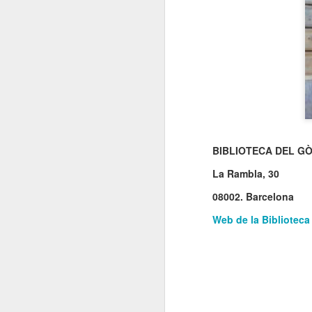
El 21 de març... Cap
MAR
5
Butaca buida
Cap Butaca Buida va néixer amb
un objectiu tant ambiciós com
possible: convertir Catalunya en la
capital mundial de les arts
escèniques. I ho hem aconseguit
gràcies al bo i millor que té aquest
país: la seva gent, la societat civil
J
que es mou cada vegada que té al
BIBLIOTECA DEL GÒ
davant una fita històrica.
La Rambla, 30
Sa
En aquesta tercera edició
continuem volent omplir totes les
08002. Barcelona
E
butaques dels teatres, ateneus i
Te
centres cívics adherits. El proper
Web de la Biblioteca
ha
dissabte 21 de març de 2026, que
ha
no quedi cap butaca buida.
le
J