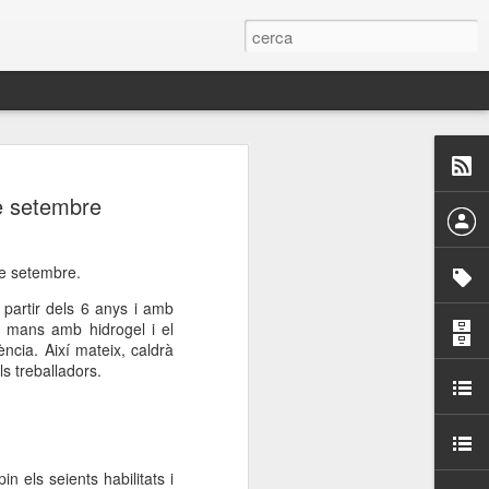
 Paelles a
de setembre
últiple organitzen la
ari per sensibilitzar a
de setembre.
 partir dels 6 anys i amb
de mans amb hidrogel i el
ats de la Festa Major
ncia. Així mateix, caldrà
s treballadors.
dició del concurs
a’, organitzat per la
Amics de La Rambla.
bilitat i conscienciar a
altia
in els seients habilitats i