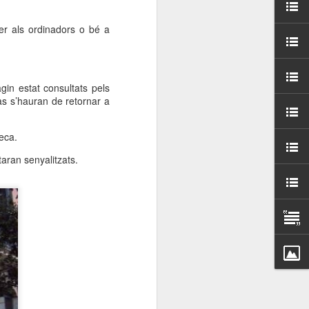
000 persones a
er als ordinadors o bé a
ambla Santa Mònica, i
sol.
in estat consultats pels
cas s’hauran de retornar a
eca.
aran senyalitzats.