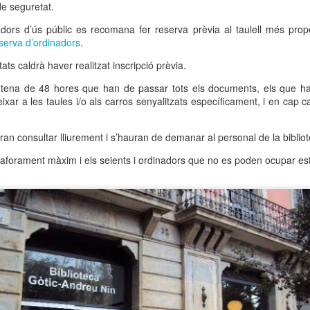
neurodegenerativa amb la qual conviuen 12.
de seguretat.
Catalunya i que encara no té cura.
adors d’ús públic es recomana fer reserva prèvia al taulell més prop
eserva d’ordinadors
.
El concurs començarà a les 12 hores a La R
comptarà amb el patrocini de Oleaurum i Rep
tats caldrà haver realitzat inscripció prèvia.
ntena de 48 hores que han de passar tots els documents, els que hag
ixar a les taules i/o als carros senyalitzats específicament, i en cap 
ran consultar lliurement i s’hauran de demanar al personal de la bibliot
’aforament màxim i els seients i ordinadors que no es poden ocupar est