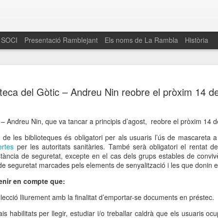
 SOCI
Presentació Ramblejant
Els noms de La Rambla
Història
El 16 de maig… Fem
MAR
oteca del Gòtic – Andreu Nin reobre el pròxim 14 
30
La Rambla
Amics de La Rambla i la Fundació Esclerosi M
quarta edició del seu concurs de paelles solid
c – Andreu Nin, que va tancar a principis d’agost, reobre el pròxim 14 
la població sobre l’esclerosi múltiple
 de les biblioteques és obligatori per als usuaris l’ús de mascareta a
ertes
per les autoritats sanitàries. També serà obligatori el rentat 
Enguany el Concurs és un dels actes destac
tància de seguretat, excepte en el cas dels grups estables de convivè
del Gòtic
 de seguretat marcades pels elements de senyalització i les que donin el
El dissabte 16 de maig tindrà lloc la quarta e
enir en compte que:
gastronòmic solidari ‘Fem Paelles a La Rambl
Fundació Esclerosi Múltiple i l’associació 
·lecció lliurement amb la finalitat d’emportar-se documents en préstec.
Aquesta iniciativa té el propòsit de donar visi
la societat sobre l’esclerosi múltiple, una mal
 habilitats per llegir, estudiar i/o treballar caldrà que els usuaris ocup