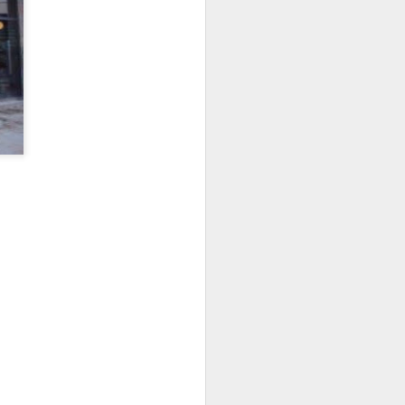
Elisava presenta:
JAN
13
“Cadires al carrer
2026”
És ja una tradició que omple de
creativitat, imaginació i bon rotllo
La Rambla tots els anys per
aquestes dates.
L’alumnat del Grau en Disseny i
Innovació d’ELISAVA, a partir de
l’encàrrec d’IKEA, dissenya una
nova versió de la cadira ROBIN
en què la pròpia estructura vista,
l’economia de processos i la
simplicitat projectual esdevenen
protagonistes del nou disseny.
Tothom pot passar-se, gaudir de
les propostes dels alumnes
d’ELISAVA.