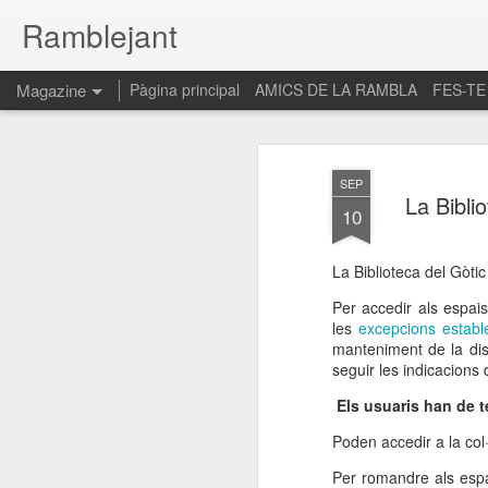
Ramblejant
Magazine
Pàgina principal
AMICS DE LA RAMBLA
FES-TE
SEP
La Bibli
10
La Biblioteca del Gòti
Per accedir als espais
les
excepcions establ
manteniment de la dis
seguir les indicacions
Els usuaris han de t
Poden accedir a la col
Per romandre als espais