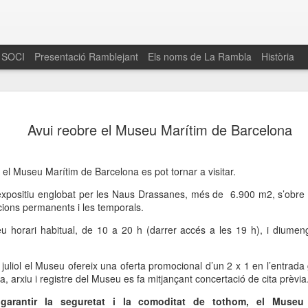
 SOCI
Presentació Ramblejant
Els noms de La Rambla
Història
El 16 de maig… Fem
MAR
Avui reobre el Museu Marítim de Barcelona
30
La Rambla
Amics de La Rambla i la Fundació Esclerosi M
quarta edició del seu concurs de paelles solid
, el Museu Marítim de Barcelona es pot tornar a visitar.
la població sobre l’esclerosi múltiple
i expositiu englobat per les Naus Drassanes, més de 6.900 m2, s’obre 
icions permanents i les temporals.
Enguany el Concurs és un dels actes destac
del Gòtic
 horari habitual, de 10 a 20 h (darrer accés a les 19 h), i diumeng
El dissabte 16 de maig tindrà lloc la quarta e
gastronòmic solidari ‘Fem Paelles a La Rambl
 juliol el Museu ofereix una oferta promocional d’un 2 x 1 en l’entrada 
Fundació Esclerosi Múltiple i l’associació 
ca, arxiu i registre del Museu es fa mitjançant concertació de cita prèvia
Aquesta iniciativa té el propòsit de donar visi
la societat sobre l’esclerosi múltiple, una mal
 garantir la seguretat i la comoditat de tothom, el Museu