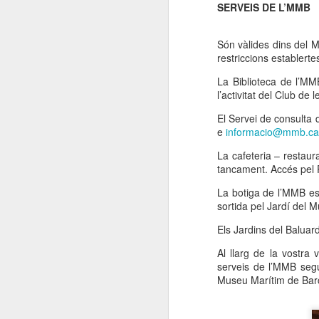
SERVEIS DE L’MMB
El
de
l'
Són vàlides dins del M
mo
restriccions establert
fe
La Biblioteca de l’MM
El
l’activitat del Club de
el
El Servei de consulta d
e
informacio@mmb.ca
J
La cafeteria – restaur
tancament. Accés pel P
en
La botiga de l’MMB est
sortida pel Jardí del 
“L
mó
Els Jardins del Baluard
Al llarg de la vostra 
serveis de l’MMB segur
Museu Marítim de Bar
D