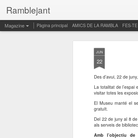
Ramblejant
Magazine
Pàgina principal
AMICS DE LA RAMBLA
FES-TE
JUN
22
Des d’avui, 22 de juny
La totalitat de l’espa
visitar totes les expos
El Museu manté el seu
gratuït.
Del 22 de juny al 8 de
als serveis de bibliote
Amb l’objectiu de