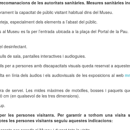
neurodegenerativa amb la qual conviuen 12.
recomanacions de les autoritats sanitàries. Mesures sanitàries i
Catalunya i que encara no té cura.
rament la capacitat de públic visitant habitual dins del Museu.
El concurs començarà a les 12 hores a La R
eteja, especialment dels elements a l’abast del públic.
comptarà amb el patrocini de Oleaurum i Rep
és al Museu es fa per l’entrada ubicada a la plaça del Portal de la Pau. 
l desinfectant.
ulls de sala, pantalles interactives i audioguies.
tils per a persones amb discapacitats visuals queda reservat a aquest
ulta en línia dels àudios i els audiovisuals de les exposicions al web
mm
ra de servei. Les mides màximes de motxilles, bosses i paquets que
 40 cm (en qualsevol de les tres dimensions).
up.
per les persones visitants. Per garantir a tothom una visita 
otes les persones visitants seguiu aquestes indicacions: