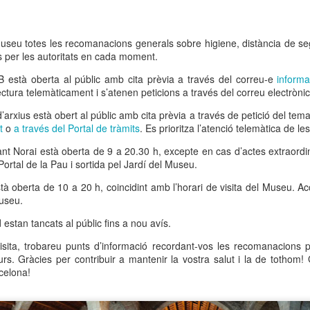
 Museu de l’Eròtica de Barcelona (MEB) celebra el Dia Internacional
l Fetitxisme, que té lloc el pròxim 16 de gener, amb la inauguració de
exposició “Picasso. Dalí. Fetitxisme. El simbolisme del desig”, una
useu totes les recomanacions generals sobre higiene, distància de segu
stra que proposa una lectura cultural, històrica i sexològica del
es per les autoritats en cada moment.
titxisme a través de dos grans referents de la història de l'art.
B està oberta al públic amb cita prèvia a través del correu-e
inform
 Dia Internacional del Fetitxisme va néixer al Regne Unit al 2008 sota
 lectura telemàticament i s’atenen peticions a través del correu electròni
 nom National Fetish Day i, posteriorment, es va internacionalitzar.
’arxius està obert al públic amb cita prèvia a través de petició del tema
t
o
a través del Portal de tràmits
. Es prioritza l’atenció telemàtica de les
La Rambla Film Festival Barcelona
AN
9
ant Norai està oberta de 9 a 20.30 h, excepte en cas d’actes extraordin
Del 16 al 23 de gener de 2026 La Rambla acollirà una mostra
ortal de la Pau i sortida pel Jardí del Museu.
internacional de cinema que neix amb la intenció de convertir-se
 un dels festivals de referència a la nostra ciutat.
à oberta de 10 a 20 h, coincidint amb l’horari de visita del Museu. Ac
Museu.
a Rambla Film Festival Barcelona” presentarà pel·lícules de tot el
n i mostrarà el cinema barceloní i la seva història al mon.
 estan tancats al públic fins a nou avís.
visita, trobareu punts d’informació recordant-vos les recomanacions p
s. Gràcies per contribuir a mantenir la vostra salut i la de tothom! 
celona!
Activitats de Nadal a La Rambla
EC
11