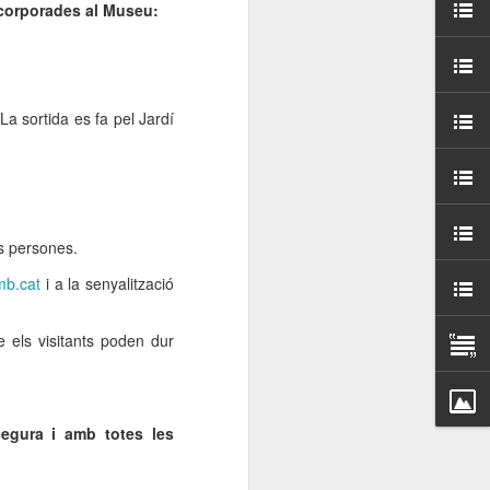
000 persones a
ncorporades al Museu:
ambla Santa Mònica, i
sol.
La sortida es fa pel Jardí
es persones.
b.cat
i a la senyalització
 els visitants poden dur
segura i amb totes les