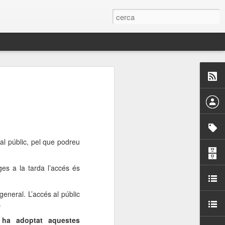
 Paelles a
últiple organitzen la
ari per sensibilitzar a
al públic, pel que podreu
ats de la Festa Major
es a la tarda l’accés és
dició del concurs
a’, organitzat per la
general. L’accés al públic
Amics de La Rambla.
.
bilitat i conscienciar a
altia
 ha adoptat aquestes