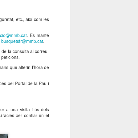
retat, etc., així com les
acio@mmb.cat
. Es manté
c
busquetsfr@mmb.cat
.
 de la consulta al correu-
 peticions.
aris que alterin l’hora de
cés pel Portal de la Pau i
er a una visita i ús dels
Gràcies per confiar en el