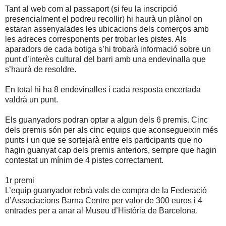
Tant al web com al passaport (si feu la inscripció
presencialment el podreu recollir) hi haurà un plànol on
estaran assenyalades les ubicacions dels comerços amb
les adreces corresponents per trobar les pistes. Als
aparadors de cada botiga s’hi trobarà informació sobre un
punt d’interès cultural del barri amb una endevinalla que
s’haurà de resoldre.
En total hi ha 8 endevinalles i cada resposta encertada
valdrà un punt.
Els guanyadors podran optar a algun dels 6 premis. Cinc
dels premis són per als cinc equips que aconsegueixin més
punts i un que se sortejarà entre els participants que no
hagin guanyat cap dels premis anteriors, sempre que hagin
contestat un mínim de 4 pistes correctament.
1r premi
L’equip guanyador rebrà vals de compra de la Federació
d’Associacions Barna Centre per valor de 300 euros i 4
entrades per a anar al Museu d’Història de Barcelona.