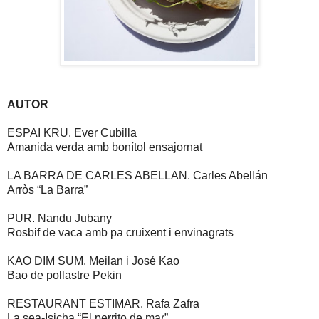
AUTOR
ESPAI KRU. Ever Cubilla
Amanida verda amb bonítol ensajornat
LA BARRA DE CARLES ABELLAN. Carles Abellán
Arròs “La Barra”
PUR. Nandu Jubany
Rosbif de vaca amb pa cruixent i envinagrats
KAO DIM SUM. Meilan i José Kao
Bao de pollastre Pekin
RESTAURANT ESTIMAR. Rafa Zafra
La sea-Isicha “El perrito de mar”