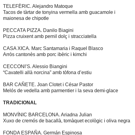
TELEFÈRIC. Alejandro Matoque
Tacos de tàrtar de tonyina vermella amb guacamole i
maionesa de chipotle
PECCATA PIZZA. Danilo Biagini
Pizza cruixent amb pernil dolç i stracciatella
CASA XICA. Marc Santamaria i Raquel Blasco
Arròs cantonès amb porc ibèric i kimchi
CECCONI’S. Alessio Biangini
“Cavatelli allà norcina” amb tòfona d’estiu
BAR CAÑETE. Joan Clotet i César Pastor
Melós de vedella amb parmentier i la seva demi-glace
TRADICIONAL
MONVÍNIC BARCELONA. Ariadna Julian
Xuxo de cremós de bacallà, tomàquet ecològic i oliva negra
FONDA ESPAÑA. Germán Espinosa