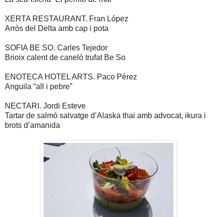
XERTA RESTAURANT. Fran López
Arròs del Delta amb cap i pota
SOFIA BE SO. Carles Tejedor
Brioix calent de caneló trufat Be So
ENOTECA HOTEL ARTS. Paco Pérez
Anguila “all i pebre”
NECTARI. Jordi Esteve
Tartar de salmó salvatge d’Alaska thai amb advocat, ikura i
brots d’amanida