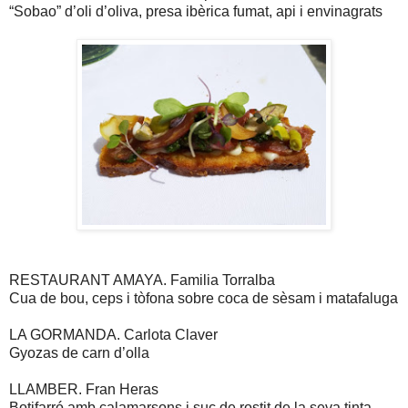
“Sobao” d’oli d’oliva, presa ibèrica fumat, api i envinagrats
RESTAURANT AMAYA. Familia Torralba
Cua de bou, ceps i tòfona sobre coca de sèsam i matafaluga
LA GORMANDA. Carlota Claver
Gyozas de carn d’olla
LLAMBER. Fran Heras
Botifarró amb calamarsons i suc de rostit de la seva tinta