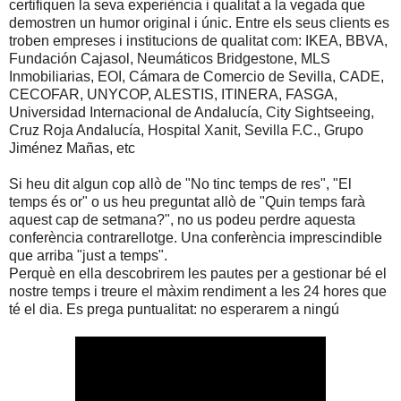
certifiquen la seva experiència i qualitat a la vegada que
demostren un humor original i únic. Entre els seus clients es
troben empreses i institucions de qualitat com: IKEA, BBVA,
Fundación Cajasol, Neumáticos Bridgestone, MLS
Inmobiliarias, EOI, Cámara de Comercio de Sevilla, CADE,
CECOFAR, UNYCOP, ALESTIS, ITINERA, FASGA,
Universidad Internacional de Andalucía, City Sightseeing,
Cruz Roja Andalucía, Hospital Xanit, Sevilla F.C., Grupo
Jiménez Mañas, etc
Si heu dit algun cop allò de "No tinc temps de res", "El
temps és or" o us heu preguntat allò de "Quin temps farà
aquest cap de setmana?", no us podeu perdre aquesta
conferència contrarellotge. Una conferència imprescindible
que arriba "just a temps".
Perquè en ella descobrirem les pautes per a gestionar bé el
nostre temps i treure el màxim rendiment a les 24 hores que
té el dia. Es prega puntualitat: no esperarem a ningú