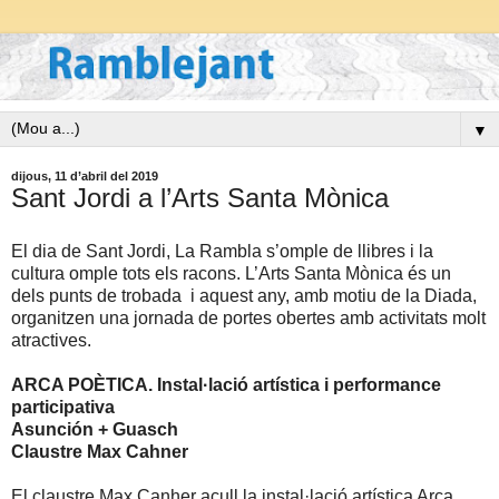
▼
dijous, 11 d’abril del 2019
Sant Jordi a l’Arts Santa Mònica
El dia de Sant Jordi, La Rambla s’omple de llibres i la
cultura omple tots els racons. L’Arts Santa Mònica és un
dels punts de trobada i aquest any, amb motiu de la Diada,
organitzen una jornada de portes obertes amb activitats molt
atractives.
ARCA POÈTICA. Instal·lació artística i performance
participativa
Asunción + Guasch
Claustre Max Cahner
El claustre Max Canher acull la instal·lació artística Arca