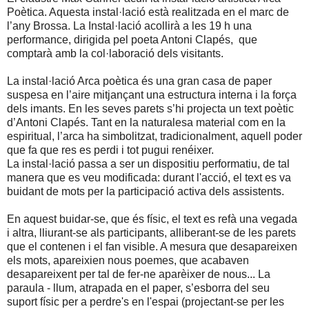
Poètica. Aquesta instal·lació està realitzada en el marc de
l’any Brossa. La Instal·lació acollirà a les 19 h una
performance, dirigida pel poeta Antoni Clapés,
que
comptarà amb la col·laboració dels visitants.
La instal·lació Arca poètica és una gran casa de paper
suspesa en l’aire mitjançant una estructura interna i la força
dels imants. En les seves parets s’hi projecta un text poètic
d’Antoni Clapés. Tant en la naturalesa material com en la
espiritual, l’arca ha simbolitzat, tradicionalment, aquell poder
que fa que res es perdi i tot pugui renéixer.
La instal·lació passa a ser un dispositiu performatiu, de tal
manera que es veu modificada: durant l'acció, el text es va
buidant de mots per la participació activa dels assistents.
En aquest buidar-se, que és físic, el text es refà una vegada
i altra, lliurant-se als participants, alliberant-se de les parets
que el contenen i el fan visible. A mesura que desapareixen
els mots, apareixien nous poemes, que acabaven
desapareixent per tal de fer-ne aparèixer de nous... La
paraula - llum, atrapada en el paper, s’esborra del seu
suport físic per a perdre's en l'espai (projectant-se per les