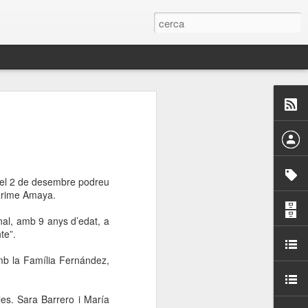
 Paelles a
últiple organitzen la
ari per sensibilitzar a
s el 2 de desembre podreu
Karime Amaya.
ats de la Festa Major
al, amb 9 anys d’edat, a
te”.
dició del concurs
amb la Família Fernández,
a’, organitzat per la
Amics de La Rambla.
bilitat i conscienciar a
es. Sara Barrero i María
altia