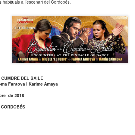
 habituals a l’escenari del Cordobés.
neurodegenerativa amb la qual conviuen 12.
Catalunya i que encara no té cura.
El concurs començarà a les 12 hores a La R
comptarà amb el patrocini de Oleaurum i Rep
 CUMBRE DEL BAILE
loma Fantova i Karime Amaya
mbre
de 2018
 CORDOBÉS