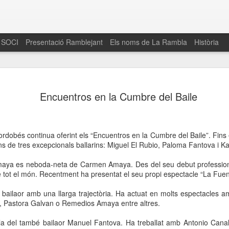
 SOCI
Presentació Ramblejant
Els noms de La Rambla
Història
El 16 de maig… Fem
MAR
Encuentros en la Cumbre del Baile
30
La Rambla
Amics de La Rambla i la Fundació Esclerosi M
quarta edició del seu concurs de paelles solid
rdobés continua oferint els “Encuentros en la Cumbre del Baile”. Fin
la població sobre l’esclerosi múltiple
ns de tres excepcionals ballarins: Miguel El Rubio, Paloma Fantova i 
Enguany el Concurs és un dels actes destac
maya es neboda-neta de Carmen Amaya. Des del seu debut profession
del Gòtic
 de tot el món. Recentment ha presentat el seu propi espectacle “La Fuen
El dissabte 16 de maig tindrà lloc la quarta e
 bailaor amb una llarga trajectòria. Ha actuat en molts espectacles 
gastronòmic solidari ‘Fem Paelles a La Rambl
, Pastora Galvan o Remedios Amaya entre altres.
Fundació Esclerosi Múltiple i l’associació 
Aquesta iniciativa té el propòsit de donar visi
la del també bailaor Manuel Fantova. Ha treballat amb Antonio Canal
la societat sobre l’esclerosi múltiple, una mal