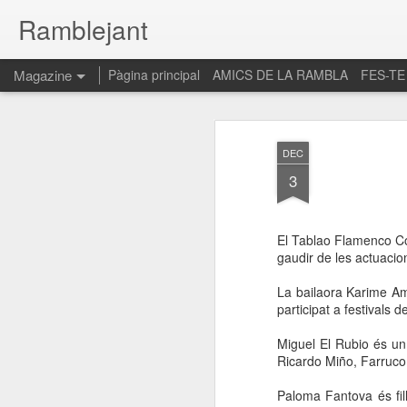
Ramblejant
Magazine
Pàgina principal
AMICS DE LA RAMBLA
FES-TE
DEC
3
El Tablao Flamenco Co
gaudir de les actuacio
La bailaora Karime A
participat a festivals
Miguel El Rubio és un
Ricardo Miño, Farruco
Paloma Fantova és fil