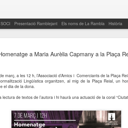
 SOCI
Presentació Ramblejant
Els noms de La Rambla
Història
El 16 de maig… Fem
MAR
Homenatge a Maria Aurèlia Capmany a la Plaça Re
30
La Rambla
Amics de La Rambla i la Fundació Esclerosi M
quarta edició del seu concurs de paelles solid
de març, a les 12 h, l’Associació d’Amics i Comerciants de la Plaça Reia
la població sobre l’esclerosi múltiple
ormalització Lingüística organitzen, al mig de la Plaça Reial, un h
el dia de la dona.
Enguany el Concurs és un dels actes destac
del Gòtic
a lectura de textos de l’autora i hi haurà una actuació de la coral “Ciuta
El dissabte 16 de maig tindrà lloc la quarta e
gastronòmic solidari ‘Fem Paelles a La Rambl
Fundació Esclerosi Múltiple i l’associació 
Aquesta iniciativa té el propòsit de donar visi
la societat sobre l’esclerosi múltiple, una mal