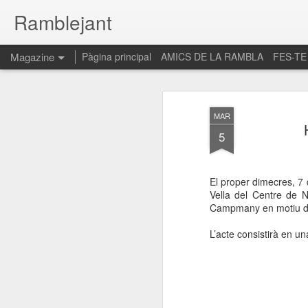
Ramblejant
Magazine
Pàgina principal
AMICS DE LA RAMBLA
FES-TE
MAR
5
El proper dimecres, 7 
Vella del Centre de N
Campmany en motiu de 
L’acte consistirà en un