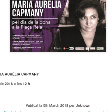
neurodegenerativa amb la qual conviuen 12.
Catalunya i que encara no té cura.
El concurs començarà a les 12 hores a La R
comptarà amb el patrocini de Oleaurum i Rep
IA AURÈLIA CAPMANY
de 2018 a les 12 h
Publicat fa
5th March 2018
per Unknown