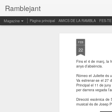
Ramblejant
Magazine
Pàgina principal
AMICS DE LA RAMBLA
FES-TE
FEB
22
Fins el 4 de març, la 
anys d’absència.
Rómeo et Juliette és u
Va estrenar-se el 27 
Principal el 11 de jun
per darrera vegada l’a
Direcció escènica de S
musical és de Josep Po