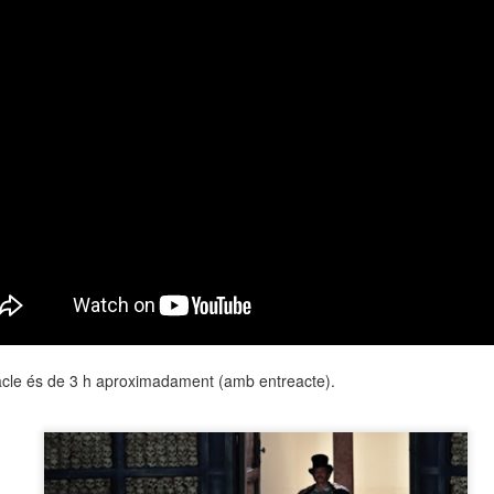
neurodegenerativa amb la qual conviuen 12.
Catalunya i que encara no té cura.
El concurs començarà a les 12 hores a La R
comptarà amb el patrocini de Oleaurum i Rep
acle és de 3 h aproximadament (amb entreacte).