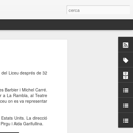
 Paelles a
últiple organitzen la
re del Liceu després de 32
ari per sensibilitzar a
s Barbier i Michel Carré.
ats de la Festa Major
ar a La Rambla, al Teatre
Liceu on es va representar
dició del concurs
a’, organitzat per la
 Estats Units. La direcció
Amics de La Rambla.
rgu i Aida Garifullina.
bilitat i conscienciar a
altia