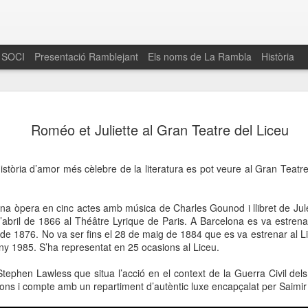
 SOCI
Presentació Ramblejant
Els noms de La Rambla
Història
El 16 de maig… Fem
MAR
Roméo et Juliette al Gran Teatre del Liceu
30
La Rambla
Amics de La Rambla i la Fundació Esclerosi M
història d’amor més cèlebre de la literatura es pot veure al Gran Teat
quarta edició del seu concurs de paelles solid
la població sobre l’esclerosi múltiple
na òpera en cinc actes amb música de Charles Gounod i llibret de Jule
Enguany el Concurs és un dels actes destac
d’abril de 1866 al Théâtre Lyrique de Paris. A Barcelona es va estren
del Gòtic
y de 1876. No va ser fins el 28 de maig de 1884 que es va estrenar al 
ny 1985. S’ha representat en 25 ocasions al Liceu.
El dissabte 16 de maig tindrà lloc la quarta e
gastronòmic solidari ‘Fem Paelles a La Rambl
tephen Lawless que situa l’acció en el context de la Guerra Civil dels
Fundació Esclerosi Múltiple i l’associació 
ns i compte amb un repartiment d’autèntic luxe encapçalat per Saimir Pi
Aquesta iniciativa té el propòsit de donar visi
la societat sobre l’esclerosi múltiple, una mal