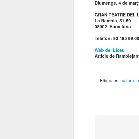
Diumenge, 4 de març 
El
de
GRAN TEATRE DEL 
l'
La Rambla, 51-59
mo
08002. Barcelona
fe
Telèfon: 93 485 99 0
El
el
Web del Liceu
Article de Ramblejan
J
en
Etiquetes:
cultura
e
“L
mó
D