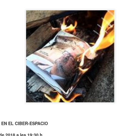
neurodegenerativa amb la qual conviuen 12.
Catalunya i que encara no té cura.
El concurs començarà a les 12 hores a La R
comptarà amb el patrocini de Oleaurum i Rep
 EN EL CIBER-ESPACIO
de 2018 a les 19:30 h