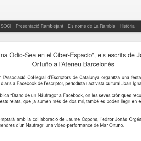
 SOCI
Presentació Ramblejant
Els noms de La Rambla
Història
El 16 de maig… Fem
MAR
na Odio-Sea en el Ciber-Espacio”, els escrits de J
30
La Rambla
Ortuño a l’Ateneu Barcelonès
Amics de La Rambla i la Fundació Esclerosi M
l’Associació Col·legial d’Escriptors de Catalunya organitza una festa
quarta edició del seu concurs de paelles solid
diaris a Facebook de l’escriptor, periodista i activista cultural Joan-Ign
la població sobre l’esclerosi múltiple
blica “Diario de un Náufrago” a Facebook, on les seves cròniques recu
Enguany el Concurs és un dels actes destac
quests relats, que ja sumen més de dos-mil, també es poden llegir en e
del Gòtic
El dissabte 16 de maig tindrà lloc la quarta e
mptarà amb la col·laboració de Jaume Copons, l’editor Jonàs Orgés 
gastronòmic solidari ‘Fem Paelles a La Rambl
Cendres d’un Naufragi” una vídeo-performance de Mar Ortuño.
Fundació Esclerosi Múltiple i l’associació 
Aquesta iniciativa té el propòsit de donar visi
la societat sobre l’esclerosi múltiple, una mal