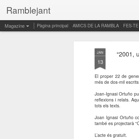
Ramblejant
Magazine
Pàgina principal
AMICS DE LA RAMBLA
FES-TE
“2001, u
JAN
13
El proper 22 de gener 
més de dos-mil escrits 
Joan-Ignasi Ortuño pu
reflexions i relats. A
tots els texts.
Joan Ignasi Ortuño co
també es projectarà “
L’acte és gratuït.