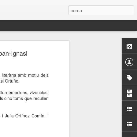
 Paelles a
oan-Ignasi
últiple organitzen la
 literària amb motiu dels
ari per sensibilitzar a
asi Ortuño.
llen emocions, vivències,
ats de la Festa Major
ls cinc toms que recullen
dició del concurs
i Julia Ortínez Comín. I
a’, organitzat per la
Amics de La Rambla.
bilitat i conscienciar a
altia