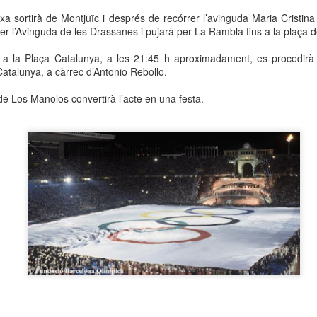
neurodegenerativa amb la qual conviuen 12.
xa sortirà de Montjuïc i després de recórrer l’avinguda Maria Cristina i
Catalunya i que encara no té cura.
r l’Avinguda de les Drassanes i pujarà per La Rambla fins a la plaça 
El concurs començarà a les 12 hores a La R
i a la Plaça Catalunya, a les 21:45 h aproximadament, es procedirà 
comptarà amb el patrocini de Oleaurum i Rep
Catalunya, a càrrec d’Antonio Rebollo.
e Los Manolos convertirà l’acte en una festa.