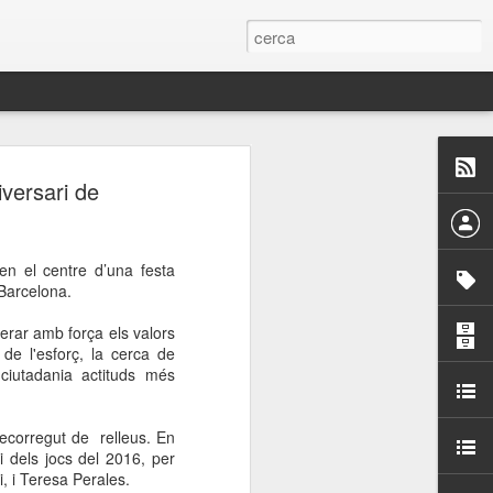
 Paelles a
iversari de
últiple organitzen la
en el centre d’una festa
ari per sensibilitzar a
 Barcelona.
erar amb força els valors
ats de la Festa Major
a de l'esforç, la cerca de
 ciutadania actituds més
dició del concurs
a’, organitzat per la
recorregut de relleus. En
Amics de La Rambla.
 i dels jocs del 2016, per
bilitat i conscienciar a
i, i Teresa Perales.
altia