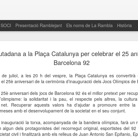
 SOCI
Presentació Ramblejant
Els noms de La Rambla
Història
El 16 de maig… Fem
MAR
utadana a la Plaça Catalunya per celebrar el 25 an
30
La Rambla
Barcelona 92
Amics de La Rambla i la Fundació Esclerosi M
 de juliol, a les 20 h del vespre, la Plaça Catalunya es convertirà 
quarta edició del seu concurs de paelles solid
 el 25è aniversari de la cerimònia d’inauguració dels Jocs Olímpics de
la població sobre l’esclerosi múltiple
è aniversari dels jocs de Barcelona 92 és el millor pretext per recup
Enguany el Concurs és un dels actes destac
l’olimpisme: la solidaritat i la pau, el respecte pels altres, la cultur
del Gòtic
joc net. Recuperar aquests valors ha d'ajudar a promoure entre la
omeses amb el desenvolupament de la societat en el seu conjunt.
El dissabte 16 de maig tindrà lloc la quarta e
gastronòmic solidari ‘Fem Paelles a La Rambl
a inauguració la torxa, acompanyada de la bandera olímpica, farà un 
Fundació Esclerosi Múltiple i l’associació 
an algun dels protagonistes del recorregut original, esportistes del 92
Aquesta iniciativa té el propòsit de donar visi
ietat civil i finalitzarà amb els relleus de Juan Antonio San Epifanio, Ep
la societat sobre l’esclerosi múltiple, una mal