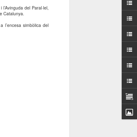
000 persones a
 l’Avinguda del Paral·lel,
de Catalunya.
ambla Santa Mònica, i
a l’encesa simbòlica del
sol.