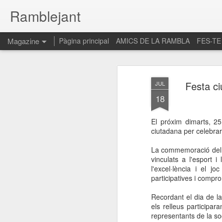
Ramblejant
Magazine
Pàgina principal
AMICS DE LA RAMBLA
FES-TE
Festa ci
JUL
18
El próxim dimarts, 25
ciutadana per celebrar
La commemoració del 25
vinculats a l'esport i 
l'excel·lència i el 
participatives i compr
Recordant el dia de l
els relleus participar
representants de la soc