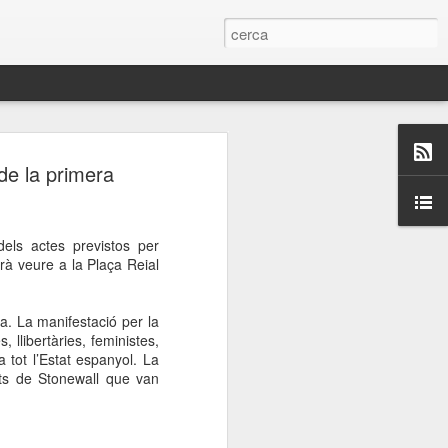
 Paelles a
de la primera
últiple organitzen la
els actes previstos per
ari per sensibilitzar a
drà veure a la Plaça Reial
ats de la Festa Major
a. La manifestació per la
, llibertàries, feministes,
a tot l’Estat espanyol. La
dició del concurs
ets de Stonewall que van
a’, organitzat per la
Amics de La Rambla.
bilitat i conscienciar a
altia