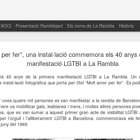
 SOCI
Presentació Ramblejant
Els noms de La Rambla
Història
El 16 de maig… Fem
MAR
 per fer”, una instal·lació commemora els 40 anys 
30
La Rambla
manifestació LGTBI a La Rambla
Amics de La Rambla i la Fundació Esclerosi M
arà 40 anys de la primera manifestació LGTBI a La Rambla. Un d
quarta edició del seu concurs de paelles solid
nstal·lació fotogràfica que porta per títol “Molt amor per fer”. Es po
la població sobre l’esclerosi múltiple
Enguany el Concurs és un dels actes destac
7 unes quatre mil persones es van manifestar a la rambla de Barcelon
del Gòtic
ènere va mobilitzar gais, lesbianes i trans, i moltes altres persones joves
ries, que es van sumar a aquest primer gran acte de visibilitat LGTBI 
El dissabte 16 de maig tindrà lloc la quarta e
per l’orgull i l’alliberament LGTBI a Barcelona, commemorava els f
gastronòmic solidari ‘Fem Paelles a La Rambl
 juny del 1969.
Fundació Esclerosi Múltiple i l’associació 
Aquesta iniciativa té el propòsit de donar visi
la societat sobre l’esclerosi múltiple, una mal