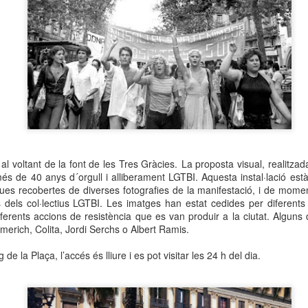
neurodegenerativa amb la qual conviuen 12.
Catalunya i que encara no té cura.
El concurs començarà a les 12 hores a La R
comptarà amb el patrocini de Oleaurum i Rep
a al voltant de la font de les Tres Gràcies.
La proposta visual, realitza
és de 40 anys d´orgull i alliberament LGTBI. Aquesta instal·lació es
ues recobertes de diverses fotografies de la manifestació, i de moment
s dels col·lectius LGTBI. Les imatges han estat cedides per diferents
iferents accions de resistència que es van produir a la ciutat. Alguns d
merich, Colita, Jordi Serchs o Albert Ramis.
de la Plaça, l’accés és lliure i es pot visitar les 24 h del dia.