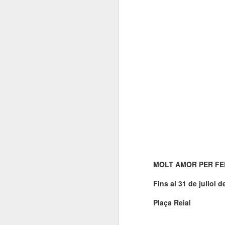
El 21 de març... Cap
MAR
5
Butaca buida
Cap Butaca Buida va néixer amb
un objectiu tant ambiciós com
possible: convertir Catalunya en la
capital mundial de les arts
escèniques. I ho hem aconseguit
gràcies al bo i millor que té aquest
país: la seva gent, la societat civil
J
que es mou cada vegada que té al
davant una fita històrica.
Sa
En aquesta tercera edició
continuem volent omplir totes les
E
butaques dels teatres, ateneus i
Te
centres cívics adherits. El proper
MOLT AMOR PER FE
ha
dissabte 21 de març de 2026, que
ha
no quedi cap butaca buida.
Fins al 31 de juliol d
le
Plaça Reial
J