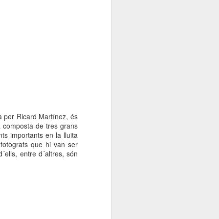
000 persones a
ambla Santa Mònica, i
sol.
da per Ricard Martínez, és
tà composta de tres grans
s importants en la lluita
 fotògrafs que hi van ser
´ells, entre d´altres, són