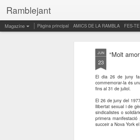
Ramblejant
Magazine
Pàgina principal
AMICS DE LA RAMBLA
FES-TE
“Molt amor
JUN
23
El dia 26 de juny f
commemorar-la és una i
fins al 31 de juliol.
El 26 de juny del 197
llibertat sexual i de g
sindicalistes o solidà
primera manifestació 
succeir a Nova York el