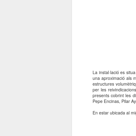
La instal·lació es situ
una aproximació als m
estructures volumètriq
per les reivindicacion
presents cobrint les d
Pepe Encinas, Pilar Ay
En estar ubicada al mig 