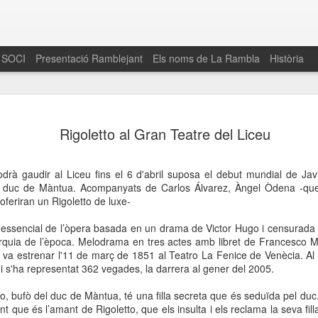
 SOCI
Presentació Ramblejant
Els noms de La Rambla
Història
El 16 de maig… Fem
MAR
Rigoletto al Gran Teatre del Liceu
30
La Rambla
Amics de La Rambla i la Fundació Esclerosi M
odrà gaudir al Liceu fins el 6 d'abril suposa el debut mundial de Ja
quarta edició del seu concurs de paelles solid
el duc de Màntua. Acompanyats de Carlos Álvarez, Àngel Òdena -qu
la població sobre l’esclerosi múltiple
 oferiran un Rigoletto de luxe-
Enguany el Concurs és un dels actes destac
 essencial de l’òpera basada en un drama de Victor Hugo i censurada 
del Gòtic
arquia de l’època. Melodrama en tres actes amb libret de Francesco M
 va estrenar l'11 de març de 1851 al Teatro La Fenice de Venècia. Al 
El dissabte 16 de maig tindrà lloc la quarta e
 s'ha representat 362 vegades, la darrera al gener del 2005.
gastronòmic solidari ‘Fem Paelles a La Rambl
Fundació Esclerosi Múltiple i l’associació 
to, bufò del duc de Màntua, té una filla secreta que és seduïda pel duc.
Aquesta iniciativa té el propòsit de donar visi
nt que és l’amant de Rigoletto, que els insulta i els reclama la seva fil
la societat sobre l’esclerosi múltiple, una mal