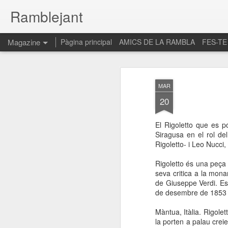
Ramblejant
Magazine
Pàgina principal
AMICS DE LA RAMBLA
FES-TE
MAR
20
El Rigoletto que es p
Siragusa en el rol d
Rigoletto- i Leo Nucci,
Rigoletto és una peça
seva critica a la mon
de Giuseppe Verdi. Es
de desembre de 1853 i
Màntua, Itàlia. Rigolet
la porten a palau creie