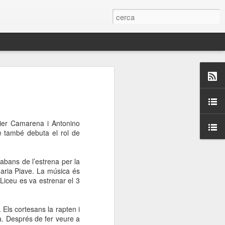
 Paelles a
últiple organitzen la
vier Camarena i Antonino
ari per sensibilitzar a
e també debuta el rol de
ats de la Festa Major
abans de l’estrena per la
aria Piave. La música és
Liceu es va estrenar el 3
dició del concurs
a’, organitzat per la
Amics de La Rambla.
 Els cortesans la rapten i
bilitat i conscienciar a
la. Després de fer veure a
altia