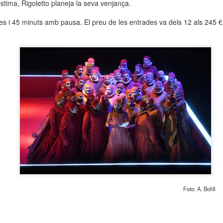
’estima, Rigoletto planeja la seva venjança.
neurodegenerativa amb la qual conviuen 12.
Catalunya i que encara no té cura.
s i 45 minuts amb pausa. El preu de les entrades va dels 12 als 245 €
El concurs començarà a les 12 hores a La R
comptarà amb el patrocini de Oleaurum i Rep
Foto: A. Bofill