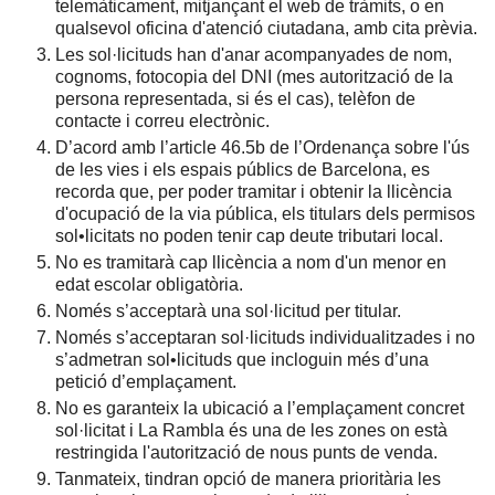
telemàticament, mitjançant el web de tràmits, o en
qualsevol oficina d'atenció ciutadana, amb cita prèvia.
Les sol·licituds han d'anar acompanyades de nom,
cognoms, fotocopia del DNI (mes autorització de la
persona representada, si és el cas), telèfon de
contacte i correu electrònic.
D’acord amb l’article 46.5b de l’Ordenança sobre l'ús
de les vies i els espais públics de Barcelona, es
recorda que, per poder tramitar i obtenir la llicència
d'ocupació de la via pública, els titulars dels permisos
sol•licitats no poden tenir cap deute tributari local.
No es tramitarà cap llicència a nom d'un menor en
edat escolar obligatòria.
Només s’acceptarà una sol·licitud per titular.
Només s’acceptaran sol·licituds individualitzades i no
s’admetran sol•licituds que incloguin més d’una
petició d’emplaçament.
No es garanteix la ubicació a l’emplaçament concret
sol·licitat i La Rambla és una de les zones on està
restringida l'autorització de nous punts de venda.
Tanmateix, tindran opció de manera prioritària les