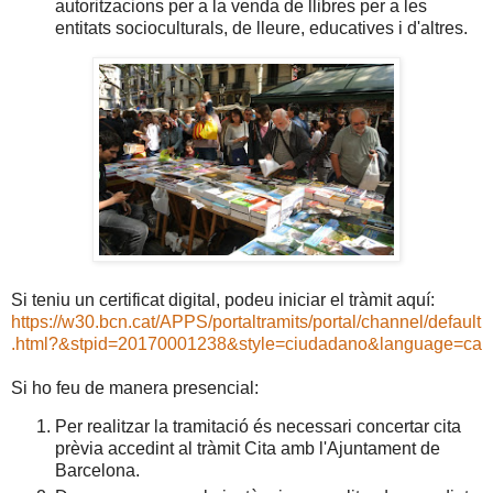
autoritzacions per a la venda de llibres per a les
entitats socioculturals, de lleure, educatives i d'altres.
Si teniu un certificat digital, podeu iniciar el tràmit aquí:
https://w30.bcn.cat/APPS/portaltramits/portal/channel/default
.html?&stpid=20170001238&style=ciudadano&language=ca
Si ho feu de manera presencial:
Per realitzar la tramitació és necessari concertar cita
prèvia accedint al tràmit Cita amb l'Ajuntament de
Barcelona.