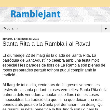
▼
dimarts, 17 de maig del 2016
Santa Rita a La Rambla i al Raval
El diumenge 22 de maig és la diada de Santa Rita. La
parròquia de Sant Agustí ho celebra amb una festa molt
especial i les parades de flors de La Rambla són plenes de
roses preparades perquè tothom pugui complir amb la
tradició.
Al llarg de tot el dia, centenars de feligresos veneren les
restes de la santa portant-li roses vermelles. Santa Rita és la
patrona dels venedors ambulants de flors i de les coses
impossibles. La tradició diu que hi ha que deixar una rosa
beneïda als peus de la Santa per demanar-li un desig. Qui
es guardi un pètal beneit de la flor, tindrà sort i diners la