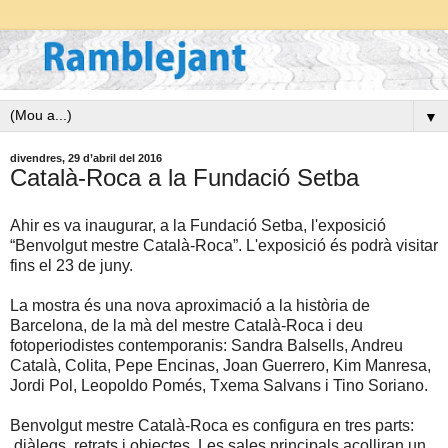
▼
divendres, 29 d’abril del 2016
Català-Roca a la Fundació Setba
Ahir es va inaugurar, a la Fundació Setba, l'exposició
“Benvolgut mestre Català-Roca”. L'exposició és podrà visitar
fins el 23 de juny.
La mostra és una nova aproximació a la història de
Barcelona, de la mà del mestre Català-Roca i deu
fotoperiodistes contemporanis: Sandra Balsells, Andreu
Català, Colita, Pepe Encinas, Joan Guerrero, Kim Manresa,
Jordi Pol, Leopoldo Pomés, Txema Salvans i Tino Soriano.
Benvolgut mestre Català-Roca es configura en tres parts:
diàlegs, retrats i objectes. Les sales principals acolliran un