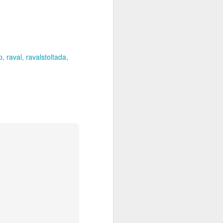
p
raval
ravalstoltada