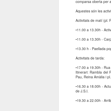
comparsa oberta per a t
Aquestes són les activit
Activitats de matí (pl. 
•11.00 a 13.30h - Activi
•11.00 a 13.30h - Car
•13.30 h - Paellada po
Activitats de tarda:
•17.00 a 19.30h - Rua
Itinerari: Rambla de
Pau, Reina Amàlia i pl.
•16.30 a 18.00h - Actu
de J.S.I.
•19.30 a 22.00h - Arri