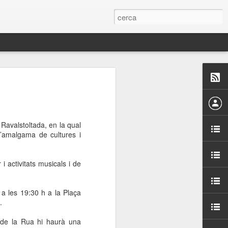
 Paelles a
últiple organitzen la
 Ravalstoltada, en la qual
ari per sensibilitzar a
 l’amalgama de cultures i
ats de la Festa Major
 i activitats musicals i de
dició del concurs
 a les 19:30 h a la Plaça
a’, organitzat per la
.
Amics de La Rambla.
bilitat i conscienciar a
l de la Rua hi haurà una
altia