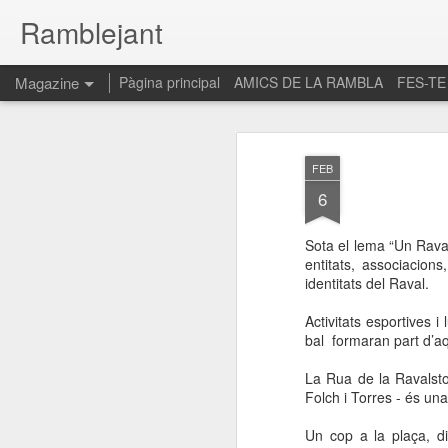
Ramblejant
Magazine
Pàgina principal
AMICS DE LA RAMBLA
FES-TE
FEB
6
Sota el lema “Un Raval 
entitats, associacions
identitats del Raval.
Activitats esportives i
bal formaran part d’aq
La Rua de la Ravalsto
Folch i Torres - és un
Un cop a la plaça, di