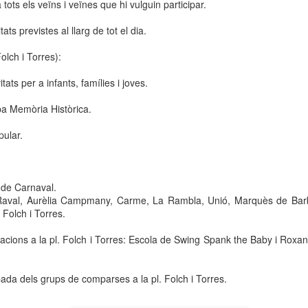
ots els veïns i veïnes que hi vulguin participar.
neurodegenerativa amb la qual conviuen 12.
Catalunya i que encara no té cura.
ats previstes al llarg de tot el dia.
El concurs començarà a les 12 hores a La R
Folch i Torres):
comptarà amb el patrocini de Oleaurum i Rep
tats per a infants, famílies i joves.
pa Memòria Històrica.
pular.
 de Carnaval.
l Raval, Aurèlia Campmany, Carme, La Rambla, Unió, Marquès de Bar
 Folch i Torres.
acions a la pl. Folch i Torres: Escola de Swing Spank the Baby i Roxan
bada dels grups de comparses a la pl. Folch i Torres.