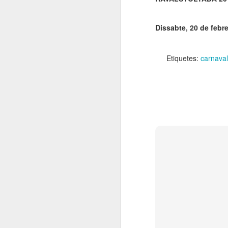
El
de
l'
Dissabte, 20 de febre
mo
fe
Etiquetes:
carnaval
El
el
J
en
“L
mó
D