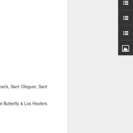
000 persones a
ambla Santa Mònica, i
sol.
berà, Sant Oleguer, Sant
e Butterfly & Los Hoofers