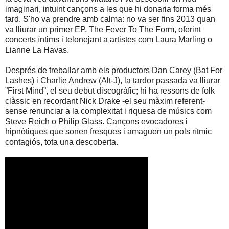
imaginari, intuint cançons a les que hi donaria forma més
tard. S'ho va prendre amb calma: no va ser fins 2013 quan
va lliurar un primer EP, The Fever To The Form, oferint
concerts íntims i telonejant a artistes com Laura Marling o
Lianne La Havas.
Després de treballar amb els productors Dan Carey (Bat For
Lashes) i Charlie Andrew (Alt-J), la tardor passada va lliurar
”First Mind”, el seu debut discogràfic; hi ha ressons de folk
clàssic en recordant Nick Drake -el seu màxim referent-
sense renunciar a la complexitat i riquesa de músics com
Steve Reich o Philip Glass. Cançons evocadores i
hipnòtiques que sonen fresques i amaguen un pols rítmic
contagiós, tota una descoberta.