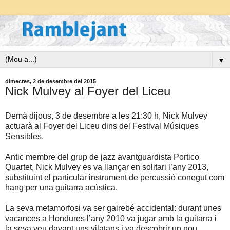
▼
dimecres, 2 de desembre del 2015
Nick Mulvey al Foyer del Liceu
Demà dijous, 3 de desembre a les 21:30 h, Nick Mulvey
actuarà al Foyer del Liceu dins del Festival Músiques
Sensibles.
Antic membre del grup de jazz avantguardista Portico
Quartet, Nick Mulvey es va llançar en solitari l’any 2013,
substituint el particular instrument de percussió conegut com
hang per una guitarra acústica.
La seva metamorfosi va ser gairebé accidental: durant unes
vacances a Hondures l’any 2010 va jugar amb la guitarra i
la seva veu davant uns vilatans i va descobrir un nou