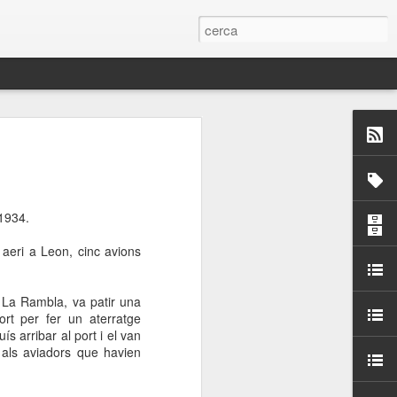
 Paelles a
últiple organitzen la
 1934.
ari per sensibilitzar a
eri a Leon, cinc avions
ats de la Festa Major
 La Rambla, va patir una
ort per fer un aterratge
dició del concurs
 arribar al port i el van
a’, organitzat per la
 als aviadors que havien
Amics de La Rambla.
bilitat i conscienciar a
altia