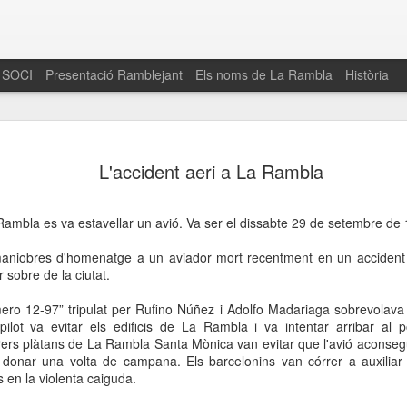
 SOCI
Presentació Ramblejant
Els noms de La Rambla
Història
El 16 de maig… Fem
MAR
L'accident aeri a La Rambla
30
La Rambla
Amics de La Rambla i la Fundació Esclerosi M
a Rambla es va estavellar un avió. Va ser el dissabte 29 de setembre de
quarta edició del seu concurs de paelles solid
la població sobre l’esclerosi múltiple
niobres d'homenatge a un aviador mort recentment en un accident a
r sobre de la ciutat.
Enguany el Concurs és un dels actes destac
del Gòtic
ro 12-97” tripulat per Rufino Núñez i Adolfo Madariaga sobrevolava
ilot va evitar els edificis de La Rambla i va intentar arribar al p
El dissabte 16 de maig tindrà lloc la quarta e
ers plàtans de La Rambla Santa Mònica van evitar que l'avió aconseguís
gastronòmic solidari ‘Fem Paelles a La Rambl
 donar una volta de campana. Els barcelonins van córrer a auxiliar
Fundació Esclerosi Múltiple i l’associació 
s en la violenta caiguda.
Aquesta iniciativa té el propòsit de donar visi
la societat sobre l’esclerosi múltiple, una mal