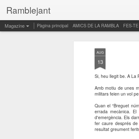
Ramblejant
Magazine
Pàgina principal
AMICS DE LA RAMBLA
FES-TE
AUG
13
Si, heu llegit be. A L
Amb motiu de unes ma
militars feien un vol pe
Quan el “Breguet núme
errada mecànica. El p
d'emergència. Els darr
fer caure després de
resultat greument ferit