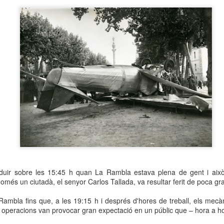
neurodegenerativa amb la qual conviuen 12.
Catalunya i que encara no té cura.
El concurs començarà a les 12 hores a La R
comptarà amb el patrocini de Oleaurum i Rep
oduir sobre les 15:45 h quan La Rambla estava plena de gent i aix
més un ciutadà, el senyor Carlos Tallada, va resultar ferit de poca gra
Rambla fins que, a les 19:15 h i després d'hores de treball, els mecàn
s operacions van provocar gran expectació en un públic que – hora a h