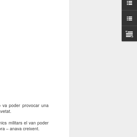
000 persones a
ambla Santa Mònica, i
sol.
ò va poder provocar una
vetat.
ics militars el van poder
ora – anava creixent.