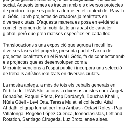
social. Aquests temes es tracten amb els diversos projectes
de producció que es porten a terme en el context del Raval i
el Gòtic, i amb projectes de creadors ja realitzats en
diverses ciutats. D'aquesta manera es posa en evidència
com el fenomen de la mobilitat té un abast de caràcter
global, però que pren matisos específics en cada lloc
Translocacions s una exposició que agrupa i recull les
diverses fases del projecte, presenta part de l'arxiu de
projectes localitzats en el Raval i Gòtic, fa de connector amb
els projectes que es desenvolupen com a
Microintervencions a l'espai públic i incorpora una selecció
de treballs artístics realitzats en diverses ciutats.
La mostra aplega, a més de tots els treballs generats en
l'òrbita de TRANSlocacions, a diversos artistes com: Ángela
Bonadíes, Raquel Friera, Pep Dardanyà, Bouchra Khalili,
Núria Güell - Levi Orta, Teresa Mulet, el col·lectiu Atfal
Ahdath, el grup format per Irma Arribas - Octavi Rofes - Pau
Villalonga, Rogelio López Cuenca, Iconoclasistas, Left and
Rotation, Santiago Cirugeda, Luz Broto, entre altres.