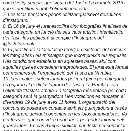
com desitgi sempre que siguin del Tast a La Rambla 2015 i
que s’identifiquin amb l’etiqueta indicada.
7. Les fotos penjades poden utilitzar qualsevol dels filtres
d’Instagram.
8. El 16 de juny el jurat escollirà cinc fotografies finalistes de
cada categoria en funció del seu valor artístic i identificatiu
del Tast i les publicarà al compte d’Instagram del
@tastalarambla.
9. El jurat tindrà la facultat de rebutjar i excloure del concurs
les fotografies i els missatges que incompleixin els requisits
i les condicions establerts en aquestes bases, així com
aquelles que es considerin inapropiades. El jurat està format
per membres de l’organització del Tast a La Rambla.
10. Les imatges seleccionades pel jurat (cinc per categoria)
es pujaran al perfil Instagram del Tast a La Rambla sota
l’etiqueta #tastalarambla. La fotografia més votada per cada
categoria serà la guanyadora i les votacions es tancaran el
divendres 19 de juny a les 11 hores. L’organització del
concurs es posarà en contacte amb els guanyadors a través
d’Instagram, deixant comentari en les fotos guanyadores, i/o
per les vies que consideri oportunes, per poder informar els
guanyadors. En cas d’impossibilitat manifesta per contactar