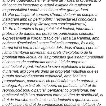
amb els guanyadors en el termini de 7 dies, la organització
del concurs Instagram quedarà eximida de qualsevol
responsabilitat i podrà escollir un altre guanyador/a.
11. Per participar al concurs s’haurà de tenir un compte a
Instagram amb un perfil públic i respectar les condicions
d’aquesta xarxa (http://instagram.com/legal/terms/).
12. En referència a la propietat intel·lectual, industrial i
protecció de dades, les persones participants cedeixen
expressament al l’organització del Tast a La Rambla, amb
caràcter d’exclusiva i sense limitació temporal, és a dir,
durant tot el termini de vigència dels drets d’autor, i per tot
l’àmbit territorial universal, els drets d’explotació de la
propietat intel·lectual de les propostes que s’hagin presentat
al concurs, de conformitat amb la Llei de propietat
intel·lectual vigent, inclosa la seva explotació a la xarxa
d’Internet, així com els drets de propietat industrial que es
puguin derivar d’aquesta explotació, amb finalitats
promocionals, comercials i/o publicitàries o de naturalesa
anàloga. Aquests drets inclouen, en particular, el dret de
reproducció total o parcial, permanent o provisional, per
qualsevol mitjà i en qualsevol forma; el dret de distribució; el
dret de transformació, inclosa l’adaptació o qualsevol altra
modificació, i el dret de comunicació pública en tot tipus de