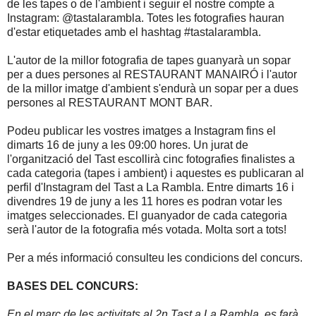
de les tapes o de l'ambient i seguir el nostre compte a
Instagram: @tastalarambla. Totes les fotografies hauran
d'estar etiquetades amb el hashtag #tastalarambla.
L'autor de la millor fotografia de tapes guanyarà un sopar
per a dues persones al RESTAURANT MANAIRÓ i l'autor
de la millor imatge d'ambient s'endurà un sopar per a dues
persones al RESTAURANT MONT BAR.
Podeu publicar les vostres imatges a Instagram fins el
dimarts 16 de juny a les 09:00 hores. Un jurat de
l'organització del Tast escollirà cinc fotografies finalistes a
cada categoria (tapes i ambient) i aquestes es publicaran al
perfil d'Instagram del Tast a La Rambla. Entre dimarts 16 i
divendres 19 de juny a les 11 hores es podran votar les
imatges seleccionades. El guanyador de cada categoria
serà l'autor de la fotografia més votada. Molta sort a tots!
Per a més informació consulteu les condicions del concurs.
BASES DEL CONCURS:
En el marc de les activitats al 2n Tast a La Rambla, es farà