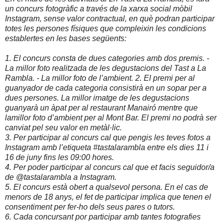
un concurs fotogràfic a través de la xarxa social mòbil
Instagram, sense valor contractual, en què podran participar
totes les persones físiques que compleixin les condicions
establertes en les bases següents:
1. El concurs consta de dues categories amb dos premis. -
La millor foto realitzada de les degustacions del Tast a La
Rambla. - La millor foto de l’ambient. 2. El premi per al
guanyador de cada categoria consistirà en un sopar per a
dues persones. La millor imatge de les degustacions
guanyarà un àpat per al restaurant Manairó mentre que
lamillor foto d’ambient per al Mont Bar. El premi no podrà ser
canviat pel seu valor en metàl·lic.
3. Per participar al concurs cal que pengis les teves fotos a
Instagram amb l’etiqueta #tastalarambla entre els dies 11 i
16 de juny fins les 09:00 hores.
4. Per poder participar al concurs cal que et facis seguidor/a
de @tastalarambla a Instagram.
5. El concurs està obert a qualsevol persona. En el cas de
menors de 18 anys, el fet de participar implica que tenen el
consentiment per fer-ho dels seus pares o tutors.
6. Cada concursant por participar amb tantes fotografies