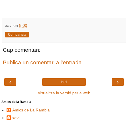
xavi
en
8:00
Comparteix
Cap comentari:
Publica un comentari a l'entrada
‹
›
Inici
Visualitza la versió per a web
Amics de la Rambla
Amics de La Rambla
xavi