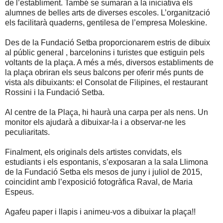
de l’establiment. També se sumaran a la iniciativa els
alumnes de belles arts de diverses escoles. L’organització
els facilitarà quaderns, gentilesa de l’empresa Moleskine.
Des de la Fundació Setba proporcionarem estris de dibuix
al públic general , barcelonins i turistes que estiguin pels
voltants de la plaça. A més a més, diversos establiments de
la plaça obriran els seus balcons per oferir més punts de
vista als dibuixants: el Consolat de Filipines, el restaurant
Rossini i la Fundació Setba.
Al centre de la Plaça, hi haurà una carpa per als nens. Un
monitor els ajudarà a dibuixar-la i a observar-ne les
peculiaritats.
Finalment, els originals dels artistes convidats, els
estudiants i els espontanis, s’exposaran a la sala Llimona
de la Fundació Setba els mesos de juny i juliol de 2015,
coincidint amb l’exposició fotogràfica Raval, de Maria
Espeus.
Agafeu paper i llapis i animeu-vos a dibuixar la plaça!!