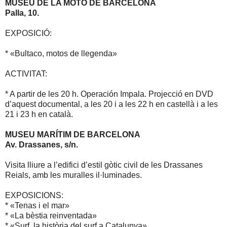
MUSEU DE LA MOTO DE BARCELONA
Palla, 10.
EXPOSICIÓ:
* «Bultaco, motos de llegenda»
ACTIVITAT:
* A partir de les 20 h. Operación Impala. Projecció en DVD
d’aquest documental, a les 20 i a les 22 h en castellà i a les
21 i 23 h en català.
MUSEU MARÍTIM DE BARCELONA
Av. Drassanes, s/n.
Visita lliure a l’edifici d’estil gòtic civil de les Drassanes
Reials, amb les muralles il·luminades.
EXPOSICIONS:
* «Tenas i el mar»
* «La bèstia reinventada»
* «Surf, la història del surf a Catalunya»