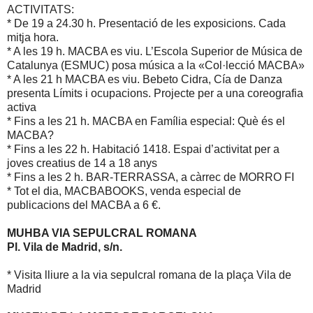
ACTIVITATS:
* De 19 a 24.30 h. Presentació de les exposicions. Cada
mitja hora.
* A les 19 h. MACBA es viu. L’Escola Superior de Música de
Catalunya (ESMUC) posa música a la «Col·lecció MACBA»
* A les 21 h MACBA es viu. Bebeto Cidra, Cía de Danza
presenta Límits i ocupacions. Projecte per a una coreografia
activa
* Fins a les 21 h. MACBA en Família especial: Què és el
MACBA?
* Fins a les 22 h. Habitació 1418. Espai d’activitat per a
joves creatius de 14 a 18 anys
* Fins a les 2 h. BAR-TERRASSA, a càrrec de MORRO FI
* Tot el dia, MACBABOOKS, venda especial de
publicacions del MACBA a 6 €.
MUHBA VIA SEPULCRAL ROMANA
Pl. Vila de Madrid, s/n.
* Visita lliure a la via sepulcral romana de la plaça Vila de
Madrid