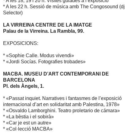
* A les 18, 19 i 20 h. Visites guiades a l’exposició
* A les 22 h. Sessió de música amb The Congosound (dj
Selector)
LA VIRREINA CENTRE DE LA IMATGE
Palau de la Virreina. La Rambla, 99.
EXPOSICIONS:
* «Sophie Calle. Modus vivendi»
* «Jordi Socías. Fotografies trobades»
MACBA. MUSEU D’ART CONTEMPORANI DE
BARCELONA
Pl. dels Àngels, 1.
* «Passat inquiet. Narratives i fantasmes de l’exposició
internacional d’art en solidaritat amb Palestina, 1978»
* «Osvaldo Lamborghini. Teatro proletario de cámara»
* «La bèstia i el sobirà»
* «Car je est un autre»
* «Col·lecció MACBA»