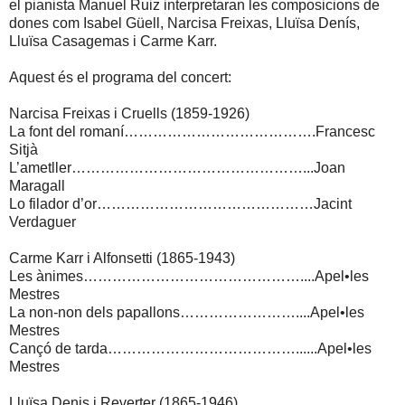
el pianista Manuel Ruiz interpretaran les composicions de
dones com Isabel Güell, Narcisa Freixas, Lluïsa Denís,
Lluïsa Casagemas i Carme Karr.
Aquest és el programa del concert:
Narcisa Freixas i Cruells (1859-1926)
La font del romaní………………………………….Francesc
Sitjà
L’ametller…………………………………………...Joan
Maragall
Lo filador d’or………………………………………Jacint
Verdaguer
Carme Karr i Alfonsetti (1865-1943)
Les ànimes………………………………………....Apel•les
Mestres
La non-non dels papallons……………………....Apel•les
Mestres
Cançó de tarda…………………………………......Apel•les
Mestres
Lluïsa Denis i Reverter (1865-1946)