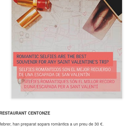
neurodegenerativa amb la qual conviuen 12.
Catalunya i que encara no té cura.
El concurs començarà a les 12 hores a La R
comptarà amb el patrocini de Oleaurum i Rep
 RESTAURANT CENTONZE
febrer, han preparat sopars romàntics a un preu de 30 €.