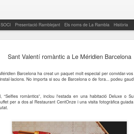
 SOCI
Presentació Ramblejant
Els noms de La Rambla
Història
El 16 de maig… Fem
MAR
Sant Valentí romàntic a Le Méridien Barcelona
30
La Rambla
Amics de La Rambla i la Fundació Esclerosi M
 Méridien Barcelona ha creat un paquet molt especial per convidar-vos
quarta edició del seu concurs de paelles solid
nstal·lacions. No importa si sou de Barcelona o de fora... podeu gaudir
la població sobre l’esclerosi múltiple
Enguany el Concurs és un dels actes destac
, “Selfies romàntics”, inclou l'estada en una habitació Deluxe o S
del Gòtic
buffet per a dos al Restaurant CentOnze i una visita fotogràfica guiad
utat.
El dissabte 16 de maig tindrà lloc la quarta e
gastronòmic solidari ‘Fem Paelles a La Rambl
Fundació Esclerosi Múltiple i l’associació 
Aquesta iniciativa té el propòsit de donar visi
la societat sobre l’esclerosi múltiple, una mal