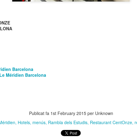
 Museu de l’Eròtica de Barcelona (MEB) celebra el Dia Internacional
l Fetitxisme, que té lloc el pròxim 16 de gener, amb la inauguració de
exposició “Picasso. Dalí. Fetitxisme. El simbolisme del desig”, una
stra que proposa una lectura cultural, històrica i sexològica del
ONZE
titxisme a través de dos grans referents de la història de l'art.
ELONA
 Dia Internacional del Fetitxisme va néixer al Regne Unit al 2008 sota
 nom National Fetish Day i, posteriorment, es va internacionalitzar.
La Rambla Film Festival Barcelona
AN
9
Del 16 al 23 de gener de 2026 La Rambla acollirà una mostra
ridien Barcelona
internacional de cinema que neix amb la intenció de convertir-se
 Le Méridien Barcelona
 un dels festivals de referència a la nostra ciutat.
a Rambla Film Festival Barcelona” presentarà pel·lícules de tot el
n i mostrarà el cinema barceloní i la seva història al mon.
Publicat fa
1st February 2015
per Unknown
Méridien
Hotels
menús
Rambla dels Estudis
Restaurant CentOnze
r
Activitats de Nadal a La Rambla
EC
11