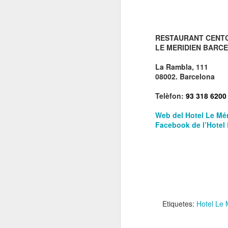
El
de
l'
mo
RESTAURANT CENT
fe
LE MERIDIEN BARC
El
La Rambla, 111
el
08002. Barcelona
Telèfon:
93 318 6200
J
Web del Hotel Le Mé
Facebook de l’Hotel
en
“L
mó
Etiquetes:
Hotel Le 
D