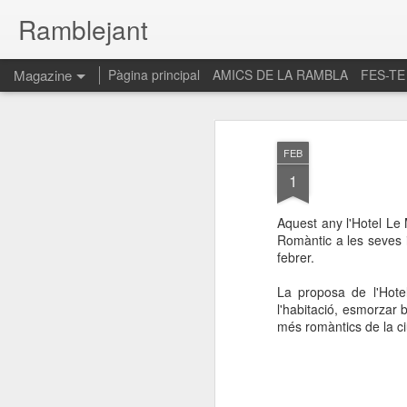
Ramblejant
Magazine
Pàgina principal
AMICS DE LA RAMBLA
FES-TE
FEB
1
Aquest any l'Hotel Le
Romàntic a les seves i
febrer.
La proposa de l'Hotel
l'habitació, esmorzar 
més romàntics de la ci