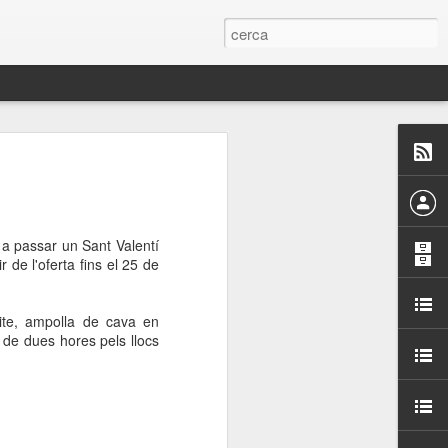
 Paelles a
últiple organitzen la
 a passar un Sant Valentí
ari per sensibilitzar a
 de l'oferta fins el 25 de
ats de la Festa Major
uite, ampolla de cava en
a de dues hores pels llocs
dició del concurs
a’, organitzat per la
Amics de La Rambla.
bilitat i conscienciar a
altia