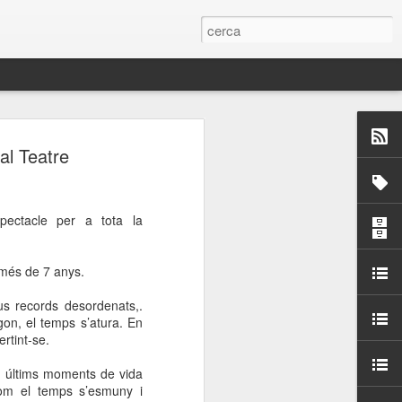
 Paelles a
al Teatre
últiple organitzen la
ectacle per a tota la
ari per sensibilitzar a
e més de 7 anys.
ats de la Festa Major
us records desordenats,.
gon, el temps s’atura. En
dició del concurs
rtint-se.
a’, organitzat per la
Amics de La Rambla.
 últims moments de vida
bilitat i conscienciar a
com el temps s’esmuny i
altia