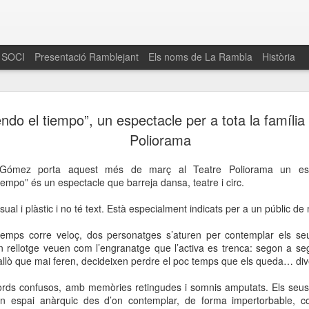
 SOCI
Presentació Ramblejant
Els noms de La Rambla
Història
El 16 de maig… Fem
MAR
ndo el tiempo”, un espectacle per a tota la família 
30
La Rambla
Poliorama
Amics de La Rambla i la Fundació Esclerosi M
ómez porta aquest més de març al Teatre Poliorama un esp
quarta edició del seu concurs de paelles solid
iempo” és un espectacle que barreja dansa, teatre i circ.
la població sobre l’esclerosi múltiple
sual i plàstic i no té text. Està especialment indicats per a un públic d
Enguany el Concurs és un dels actes destac
del Gòtic
temps corre veloç, dos personatges s’aturen per contemplar els se
n rellotge veuen com l’engranatge que l’activa es trenca: segon a se
El dissabte 16 de maig tindrà lloc la quarta e
r allò que mai feren, decideixen perdre el poc temps que els queda… dive
gastronòmic solidari ‘Fem Paelles a La Rambl
Fundació Esclerosi Múltiple i l’associació 
rds confusos, amb memòries retingudes i somnis amputats. Els seus
Aquesta iniciativa té el propòsit de donar visi
n espai anàrquic des d’on contemplar, de forma impertorbable, 
la societat sobre l’esclerosi múltiple, una mal