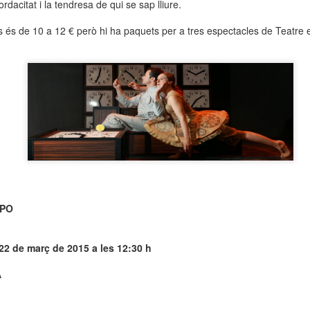
dacitat i la tendresa de qui se sap lliure.
neurodegenerativa amb la qual conviuen 12.
Catalunya i que encara no té cura.
s és de 10 a 12 € però hi ha paquets per a tres espectacles de Teatre 
El concurs començarà a les 12 hores a La R
comptarà amb el patrocini de Oleaurum i Rep
MPO
 22 de març de 2015 a les 12:30 h
A