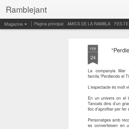
Ramblejant
Magazine
Pàgina principal
AMICS DE LA RAMBLA
FES-TE
“Perdie
FEB
24
La companyia Mar G
famíla.”Perdiendo el T
L'espectacle és molt vi
En un univers on el 
Tancats dins d’un gra
lloc d’aprofitar per fe
Personatges amb reco
es converteixen en u