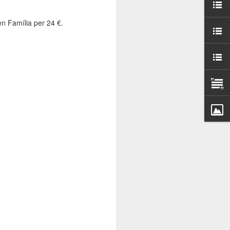
000 persones a
en Família per 24 €.
ambla Santa Mònica, i
sol.