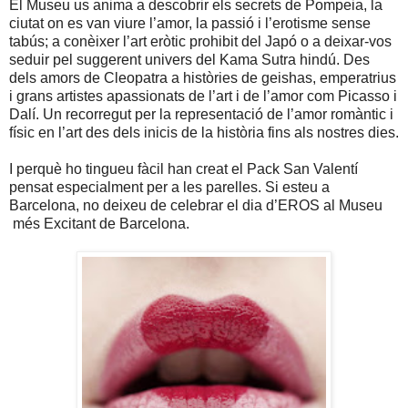
El Museu us anima a descobrir els secrets de Pompeia, la
ciutat on es van viure l’amor, la passió i l’erotisme sense
tabús; a conèixer l’art eròtic prohibit del Japó o a deixar-vos
seduir pel suggerent univers del Kama Sutra hindú. Des
dels amors de Cleopatra a històries de geishas, emperatrius
i grans artistes apassionats de l’art i de l’amor com Picasso i
Dalí. Un recorregut per la representació de l’amor romàntic i
físic en l’art des dels inicis de la història fins als nostres dies.
I perquè ho tingueu fàcil han creat el Pack San Valentí
pensat especialment per a les parelles. Si esteu a
Barcelona, no deixeu de celebrar el dia d’EROS al Museu
més Excitant de Barcelona.