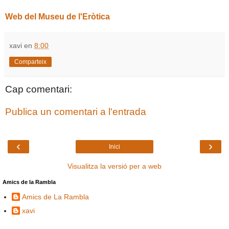
Web del Museu de l'Eròtica
xavi
en
8:00
Comparteix
Cap comentari:
Publica un comentari a l'entrada
‹
›
Inici
Visualitza la versió per a web
Amics de la Rambla
Amics de La Rambla
xavi