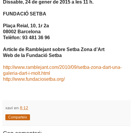
Dissabte, 24 de gener de 2015 a les 11 h.
FUNDACIÓ SETBA
Plaça Reial, 10, 1r 2a
08002 Barcelona
Telèfon: 93 481 36 96
Article de Ramblejant sobre Setba Zona d’Art
Web de la Fundació Setba
http://www.ramblejant.com/2010/09/setba-zona-dart-una-
galeria-dart-i-molt.html
http://www.fundaciosetba.org/
xavi
en
8:12
Comparteix