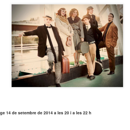
neurodegenerativa amb la qual conviuen 12.
Catalunya i que encara no té cura.
El concurs començarà a les 12 hores a La R
comptarà amb el patrocini de Oleaurum i Rep
ge 14 de setembre de 2014 a les 20 i a les 22 h