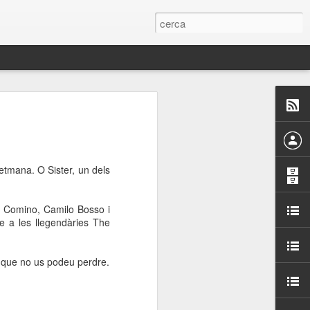
 Paelles a
últiple organitzen la
etmana. O Sister, un dels
ari per sensibilitzar a
s Comino, Camilo Bosso i
ats de la Festa Major
e a les llegendàries The
dició del concurs
 que no us podeu perdre.
a’, organitzat per la
Amics de La Rambla.
bilitat i conscienciar a
altia