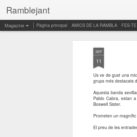
Ramblejant
Magazine
Pàgina principal
AMICS DE LA RAMBLA
FES-TE
SEP
11
Us ve de gust una mica
grups més destacats d'
Aquesta banda sevilla
Pablo Cabra, estan a
Boswell Sister.
Prometen un magnífic 
El preu de les entrade