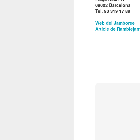
08002 Barcelona
El 21 de març... Cap
MAR
Tel. 93 319 17 89
5
Butaca buida
Cap Butaca Buida va néixer amb
Web del Jamboree
un objectiu tant ambiciós com
Article de Rambleja
possible: convertir Catalunya en la
capital mundial de les arts
escèniques. I ho hem aconseguit
gràcies al bo i millor que té aquest
país: la seva gent, la societat civil
J
que es mou cada vegada que té al
davant una fita històrica.
Sa
En aquesta tercera edició
continuem volent omplir totes les
E
butaques dels teatres, ateneus i
Te
centres cívics adherits. El proper
ha
dissabte 21 de març de 2026, que
ha
no quedi cap butaca buida.
le
J