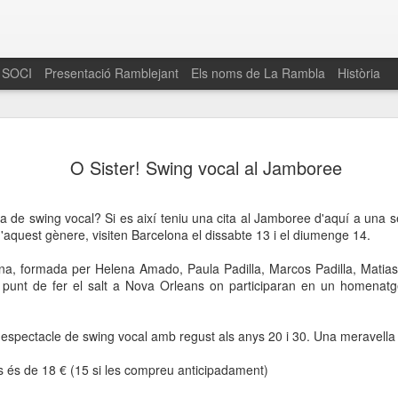
 SOCI
Presentació Ramblejant
Els noms de La Rambla
Història
El 16 de maig… Fem
MAR
O Sister! Swing vocal al Jamboree
30
La Rambla
Amics de La Rambla i la Fundació Esclerosi M
 de swing vocal? Si es així teniu una cita al Jamboree d'aquí a una s
quarta edició del seu concurs de paelles solid
aquest gènere, visiten Barcelona el dissabte 13 i el diumenge 14.
la població sobre l’esclerosi múltiple
na, formada per Helena Amado, Paula Padilla, Marcos Padilla, Matia
Enguany el Concurs és un dels actes destac
 punt de fer el salt a Nova Orleans on participaran en un homenatg
del Gòtic
El dissabte 16 de maig tindrà lloc la quarta e
espectacle de swing vocal amb regust als anys 20 i 30. Una meravella
gastronòmic solidari ‘Fem Paelles a La Rambl
Fundació Esclerosi Múltiple i l’associació 
s és de 18 € (15 si les compreu anticipadament)
Aquesta iniciativa té el propòsit de donar visi
la societat sobre l’esclerosi múltiple, una mal