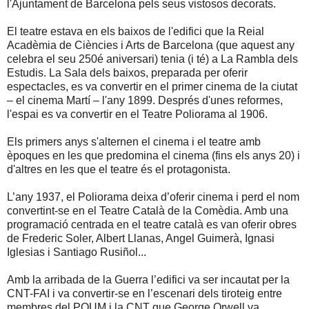
l'Ajuntament de Barcelona pels seus vistosos decorats.
El teatre estava en els baixos de l'edifici que la Reial
Acadèmia de Ciències i Arts de Barcelona (que aquest any
celebra el seu 250é aniversari) tenia (i té) a La Rambla dels
Estudis. La Sala dels baixos, preparada per oferir
espectacles, es va convertir en el primer cinema de la ciutat
– el cinema Martí – l'any 1899. Després d'unes reformes,
l'espai es va convertir en el Teatre Poliorama al 1906.
Els primers anys s'alternen el cinema i el teatre amb
èpoques en les que predomina el cinema (fins els anys 20) i
d'altres en les que el teatre és el protagonista.
L’any 1937, el Poliorama deixa d’oferir cinema i perd el nom
convertint-se en el Teatre Català de la Comèdia. Amb una
programació centrada en el teatre català es van oferir obres
de Frederic Soler, Albert Llanas, Angel Guimerà, Ignasi
Iglesias i Santiago Rusiñol...
Amb la arribada de la Guerra l’edifici va ser incautat per la
CNT-FAI i va convertir-se en l’escenari dels tiroteig entre
membres del POUM i la CNT que George Orwell va