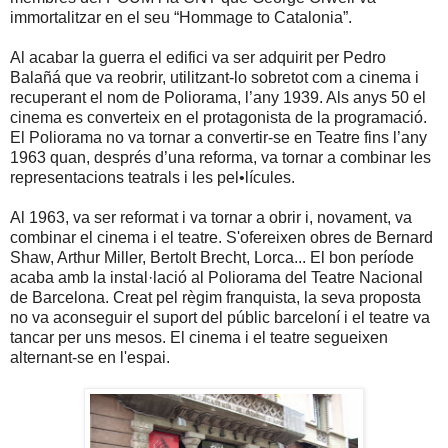
immortalitzar en el seu “Hommage to Catalonia”.
Al acabar la guerra el edifici va ser adquirit per Pedro
Balañá que va reobrir, utilitzant-lo sobretot com a cinema i
recuperant el nom de Poliorama, l’any 1939. Als anys 50 el
cinema es converteix en el protagonista de la programació.
El Poliorama no va tornar a convertir-se en Teatre fins l’any
1963 quan, després d’una reforma, va tornar a combinar les
representacions teatrals i les pel•lícules.
Al 1963, va ser reformat i va tornar a obrir i, novament, va
combinar el cinema i el teatre. S'ofereixen obres de Bernard
Shaw, Arthur Miller, Bertolt Brecht, Lorca... El bon període
acaba amb la instal·lació al Poliorama del Teatre Nacional
de Barcelona. Creat pel règim franquista, la seva proposta
no va aconseguir el suport del públic barceloní i el teatre va
tancar per uns mesos. El cinema i el teatre segueixen
alternant-se en l'espai.