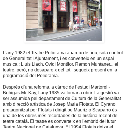
L'any 1982 el Teatre Poliorama apareix de nou, sota control
de Generalitat i Ajuntament, i es converteix en un espai
musical: Lluís Llach, Ovidi Montllor, Ramon Muntaner... el
teatre, però, no desapareix del tot i segueix present en la
programació del Poliorama.
Desprès d’una reforma, a càrrec de l’estudi Martorell-
Bohigas-Mc Kay, l’any 1985 va tornar a obrir. La gestió va
ser assumida pel departament de Cultura de la Generalitat
amb direcció artística de Josep Maria Flotats. El Cyrano,
protagonitzat per Flotats i dirigit pe Maurizio Scaparro és
una de les obres més recordades de la història recent del
teatre català. El teatre es converteix en l'embrió del futur
Teatre Nacional de Catalunya. El 1994 Flotats deixa el