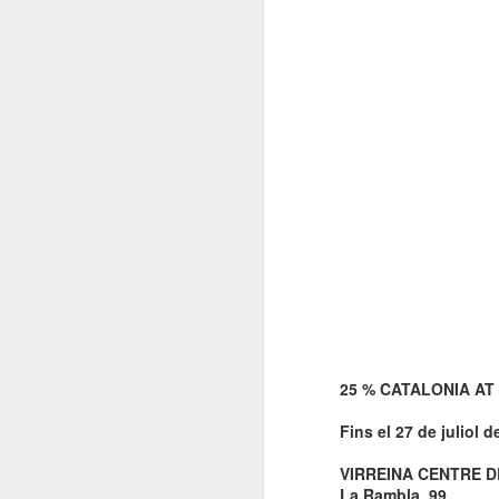
El 21 de març... Cap
MAR
5
Butaca buida
Cap Butaca Buida va néixer amb
un objectiu tant ambiciós com
possible: convertir Catalunya en la
capital mundial de les arts
escèniques. I ho hem aconseguit
gràcies al bo i millor que té aquest
país: la seva gent, la societat civil
J
que es mou cada vegada que té al
davant una fita històrica.
Sa
En aquesta tercera edició
continuem volent omplir totes les
E
butaques dels teatres, ateneus i
Te
centres cívics adherits. El proper
ha
dissabte 21 de març de 2026, que
ha
25 % CATALONIA AT
no quedi cap butaca buida.
le
Fins el 27 de juliol d
J
VIRREINA CENTRE D
La Rambla, 99