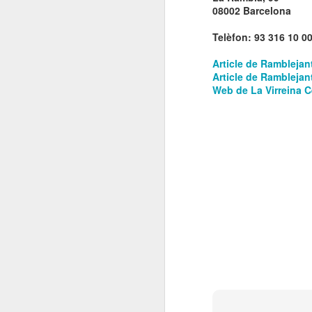
08002 Barcelona
El
de
Telèfon: 93 316 10 0
l'
mo
Article de Ramblejant
fe
Article de Ramblejant
Web de La Virreina C
El
el
J
en
“L
mó
D