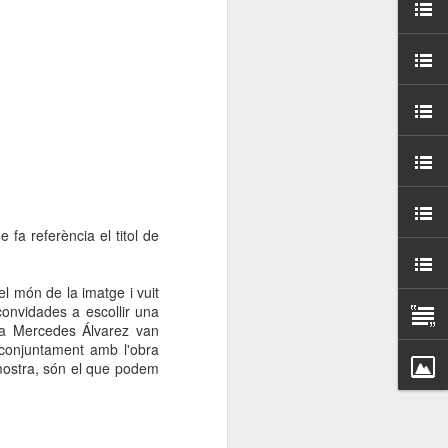
000 persones a
ambla Santa Mònica, i
sol.
 fa referència el titol de
el món de la imatge i vuit
convidades a escollir una
sta Mercedes Álvarez van
 conjuntament amb l'obra
 mostra, són el que podem