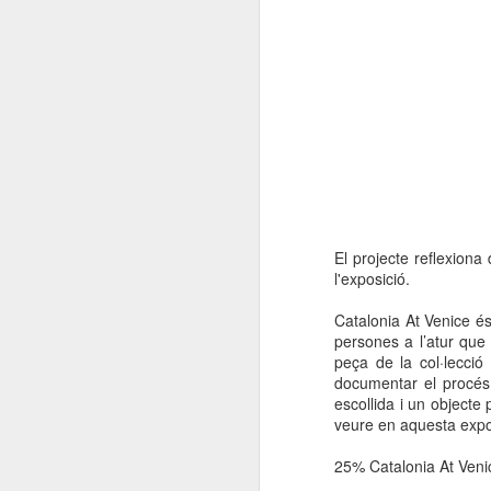
El projecte reflexiona 
l'exposició.
Catalonia At Venice és 
persones a l’atur que
peça de la col·lecci
documentar el procés 
escollida i un object
veure en aquesta expo
25% Catalonia At Venic