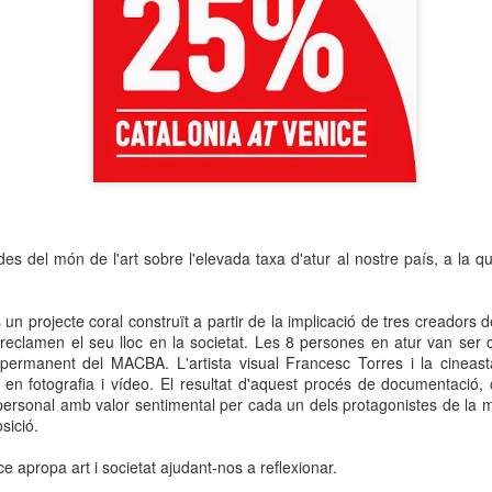
neurodegenerativa amb la qual conviuen 12.
Catalunya i que encara no té cura.
El concurs començarà a les 12 hores a La R
comptarà amb el patrocini de Oleaurum i Rep
des del món de l'art sobre l'elevada taxa d'atur al nostre país, a la que
un projecte coral construït a partir de la implicació de tres creadors d
 reclamen el seu lloc en la societat. Les 8 persones en atur van ser 
ó permanent del MACBA. L'artista visual Francesc Torres i la cinea
en fotografia i vídeo. El resultat d'aquest procés de documentació,
e personal amb valor sentimental per cada un dels protagonistes de la
sició.
e apropa art i societat ajudant-nos a reflexionar.