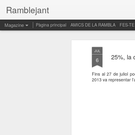
Ramblejant
Magazine
Pàgina principal
AMICS DE LA RAMBLA
FES-TE
JUL
25%, la c
6
Fins al 27 de juliol p
2013 va representar l'a