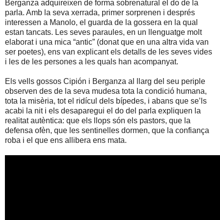
Berganza adquireixen de forma sobrenatural el do de la
parla. Amb la seva xerrada, primer sorprenen i després
interessen a Manolo, el guarda de la gossera en la qual
estan tancats. Les seves paraules, en un llenguatge molt
elaborat i una mica “antic” (donat que en una altra vida van
ser poetes), ens van explicant els detalls de les seves vides
i les de les persones a les quals han acompanyat.
Els vells gossos Cipión i Berganza al llarg del seu periple
observen des de la seva mudesa tota la condició humana,
tota la misèria, tot el ridícul dels bípedes, i abans que se’ls
acabi la nit i els desaparegui el do del parla expliquen la
realitat autèntica: que els llops són els pastors, que la
defensa ofèn, que les sentinelles dormen, que la confiança
roba i el que ens allibera ens mata.