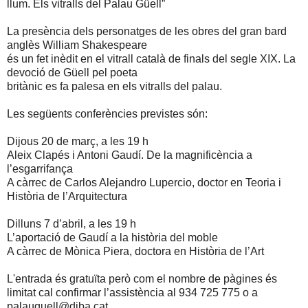
llum. Els vitralls del Palau Güell”
La presència dels personatges de les obres del gran bard
anglès William Shakespeare
és un fet inèdit en el vitrall català de finals del segle XIX. La
devoció de Güell pel poeta
britànic es fa palesa en els vitralls del palau.
Les següents conferències previstes són:
Dijous 20 de març, a les 19 h
Aleix Clapés i Antoni Gaudí. De la magnificència a
l’esgarrifança
A càrrec de Carlos Alejandro Lupercio, doctor en Teoria i
Història de l’Arquitectura
Dilluns 7 d’abril, a les 19 h
L’aportació de Gaudí a la història del moble
A càrrec de Mònica Piera, doctora en Història de l’Art
L'entrada és gratuïta però com el nombre de pàgines és
limitat cal confirmar l’assistència al 934 725 775 o a
palauguell@diba.cat