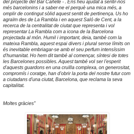
del projecte del Bar Cañete - . Ens heu ajudat a sentir-nos
més barcelonins i a saber-ne el perquè una mica més, a
omplir de contingut sòlid aquest sentit de pertinença. Us ho
agraïm des de La Rambla i en aquest Saló de Cent, a la
recerca de la centralitat de ciutat que representa i vol
representar La Rambla com a icona de la Barcelona
projectada al món. Humil i important, deia, també com la
mateixa Rambla, aquest espai divers i plural sense límits on
és inevitable embriagar-se amb el seu perfum intensíssim
d'humanitat. Ho hem dit també al començar, síntesi de totes
les Barcelones possibles. Aquest també vol ser l'esperit
d'aquests guardons en una cruïlla complexa, on generositat,
compromís i coratge, han d'obrir la porta del nostre futur com
a ciutadans d'una ciutat, Barcelona, que reclama la seva
capitalitat.
Moltes gràcies”