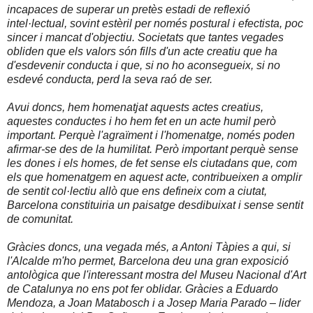
incapaces de superar un pretès estadi de reflexió
intel·lectual, sovint estèril per només postural i efectista, poc
sincer i mancat d'objectiu. Societats que tantes vegades
obliden que els valors són fills d'un acte creatiu que ha
d'esdevenir conducta i que, si no ho aconsegueix, si no
esdevé conducta, perd la seva raó de ser.
Avui doncs, hem homenatjat aquests actes creatius,
aquestes conductes i ho hem fet en un acte humil però
important. Perquè l'agraïment i l'homenatge, només poden
afirmar-se des de la humilitat. Però important perquè sense
les dones i els homes, de fet sense els ciutadans que, com
els que homenatgem en aquest acte, contribueixen a omplir
de sentit col·lectiu allò que ens defineix com a ciutat,
Barcelona constituiria un paisatge desdibuixat i sense sentit
de comunitat.
Gràcies doncs, una vegada més, a Antoni Tàpies a qui, si
l'Alcalde m'ho permet, Barcelona deu una gran exposició
antològica que l'interessant mostra del Museu Nacional d'Art
de Catalunya no ens pot fer oblidar. Gràcies a Eduardo
Mendoza, a Joan Matabosch i a Josep Maria Parado – lider