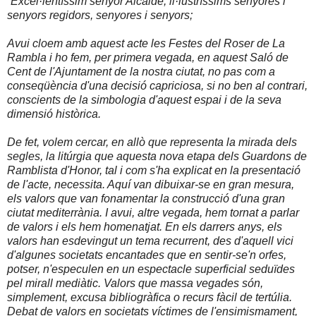
“
Excel·lentíssim senyor Alcalde, il·lustríssims senyores i
senyors regidors, senyores i senyors;
Avui cloem amb aquest acte les Festes del Roser de La
Rambla i ho fem, per primera vegada, en aquest Saló de
Cent de l'Ajuntament de la nostra ciutat, no pas com a
conseqüència d'una decisió capriciosa, si no ben al contrari,
conscients de la simbologia d'aquest espai i de la seva
dimensió històrica.
De fet, volem cercar, en allò que representa la mirada dels
segles, la litúrgia que aquesta nova etapa dels Guardons de
Ramblista d'Honor, tal i com s'ha explicat en la presentació
de l'acte, necessita. Aquí van dibuixar-se en gran mesura,
els valors que van fonamentar la construcció d'una gran
ciutat mediterrània. I avui, altre vegada, hem tornat a parlar
de valors i els hem homenatjat. En els darrers anys, els
valors han esdevingut un tema recurrent, des d'aquell vici
d'algunes societats encantades que en sentir-se'n orfes,
potser, n'especulen en un espectacle superficial seduïdes
pel mirall mediàtic. Valors que massa vegades són,
simplement, excusa bibliogràfica o recurs fàcil de tertúlia.
Debat de valors en societats víctimes de l'ensimismament,