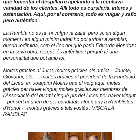
que fomentar el despilfarro apelando a la repulsiva
vanidad de los clientes. Allí todo es cursilería, interés y
ostentación. Aquí, por el contrario, todo es vulgar y zafio
pero auténtico
”.
La Rambla no és ja “ni vulgar ni zafia” però si, en algun
moment i en algun mínim indret ho pot arribar a semblar,
queda redimida, com el lloc del que parla Eduardo Mendoza
en la seva obra, perquè és autèntica i perquè té una
personalitat que pot amb tot.
Moltes gràcies al Jurat, moltes gràcies als amics – Jaume,
Giovanni, etc... -, moltes gràcies al president de la Fundació
del Liceu, en Joaquim Molins que el veig aquí, motes
gràcies per haver vingut, moltes gràcies als membres de
l'Associació del quart i cinquè pis del Liceu per haver vingut
– per cert haurien de ser candidats algun any a Ramblistes
d'Honor - , moltes gràcies a tots vostès i VISCA LA
RAMBLA
!”