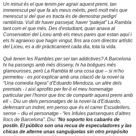
Un minut és el que tenim per agrair aquest premi, tan
immerescut pel que fa als meus mèrits, però molt més que
merescut si del que es tracta és de demostrar pedigrí
ramblista. Vull dir haver passejat, haver “patejat” La Rambla
tant com el que més. Des d'estudiant, quan anava al
Conservatori del Liceu amb els meus pares que estan aquí i
els hi agraeixo que hagin vingut, fins ara com director artístic
del Liceu, es a dir pràcticament cada dia, tota la vida.
Què tenen les Rambles per ser tan
addictives? A Barcelona
hi ha passeigs amb més disseny, hi ha botigues més
glamouroses, però La Rambla té una cosa que – si m'ho
permeteu - es pot explicar amb una citació de la novel·la
“
Una comedia ligera
” d'Eduardo Mendoza, un altre dels
premiats - i així aprofito per fer-li el meu homenatge
particular per l'honor que tinc de compartir aquest premi amb
ell -. Diu un dels personatges de la novel·la d'Eduardo,
defensant un indret, em penso que és el carrer Escudellers,
sense – diu el personatge - “les ínfules parisenques d'altres
llocs de Barcelona”. Diu: “
No soporto los cabarés de
postín. El público son una recua de especuladores y las
chicas de alterne unas sanguijuelas sin otro propósito