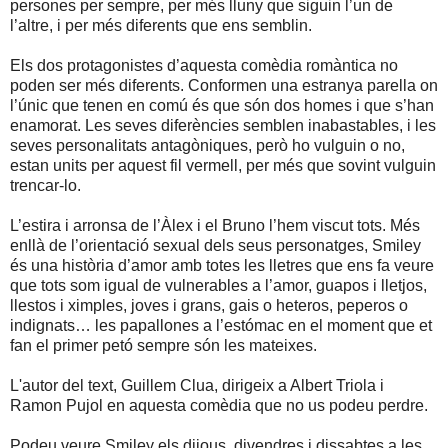
persones per sempre, per més lluny que siguin l’un de
l’altre, i per més diferents que ens semblin.
Els dos protagonistes d’aquesta comèdia romàntica no
poden ser més diferents. Conformen una estranya parella on
l’únic que tenen en comú és que són dos homes i que s’han
enamorat. Les seves diferències semblen inabastables, i les
seves personalitats antagòniques, però ho vulguin o no,
estan units per aquest fil vermell, per més que sovint vulguin
trencar-lo.
L’estira i arronsa de l’Àlex i el Bruno l’hem viscut tots. Més
enllà de l’orientació sexual dels seus personatges, Smiley
és una història d’amor amb totes les lletres que ens fa veure
que tots som igual de vulnerables a l’amor, guapos i lletjos,
llestos i ximples, joves i grans, gais o heteros, peperos o
indignats… les papallones a l’estómac en el moment que et
fan el primer petó sempre són les mateixes.
L'autor del text, Guillem Clua, dirigeix a Albert Triola i
Ramon Pujol en aquesta comèdia que no us podeu perdre.
Podeu veure Smiley els dijous, divendres i dissabtes a les