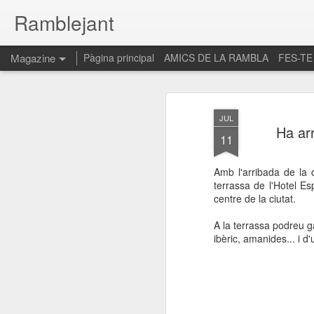
Ramblejant
Magazine
Pàgina principal
AMICS DE LA RAMBLA
FES-TE
JUL
Ha arr
11
Amb l'arribada de la c
terrassa de l'Hotel E
centre de la ciutat.
A la terrassa podreu 
ibèric, amanides... i d