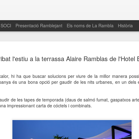
 SOCI
Presentació Ramblejant
Els noms de La Rambla
Història
El 16 de maig… Fem
MAR
ibat l'estiu a la terrassa Alaire Ramblas de l'Hote
30
La Rambla
Amics de La Rambla i la Fundació Esclerosi M
alor, hi ha que buscar solucions per viure de la millor manera possibl
quarta edició del seu concurs de paelles solid
spanya és una bona opció per gaudir de les nits urbanes, en un dels 
la població sobre l’esclerosi múltiple
Enguany el Concurs és un dels actes destac
gaudir de les tapes de temporada (daus de salmó fumat, gaspatxos arte
del Gòtic
'una impressionant carta de cóctels i combinats.
El dissabte 16 de maig tindrà lloc la quarta e
gastronòmic solidari ‘Fem Paelles a La Rambl
Fundació Esclerosi Múltiple i l’associació 
Aquesta iniciativa té el propòsit de donar visi
la societat sobre l’esclerosi múltiple, una mal