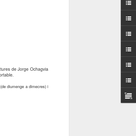
000 persones a
ambla Santa Mònica, i
sol.
atures de Jorge Ochagvia
ortable.
 (de diumenge a dimecres) i