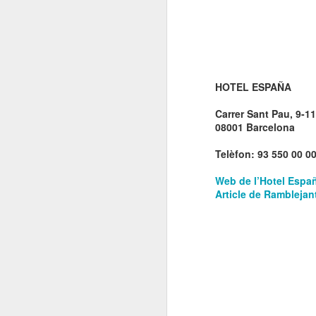
El 21 de març... Cap
MAR
5
Butaca buida
Cap Butaca Buida va néixer amb
un objectiu tant ambiciós com
possible: convertir Catalunya en la
HOTEL ESPAÑA
capital mundial de les arts
escèniques. I ho hem aconseguit
Carrer Sant Pau, 9-11
gràcies al bo i millor que té aquest
08001 Barcelona
país: la seva gent, la societat civil
J
que es mou cada vegada que té al
Telèfon: 93 550 00 0
davant una fita històrica.
Sa
Web de l’Hotel Espa
En aquesta tercera edició
Article de Ramblejan
continuem volent omplir totes les
E
butaques dels teatres, ateneus i
Te
centres cívics adherits. El proper
ha
dissabte 21 de març de 2026, que
ha
no quedi cap butaca buida.
le
J