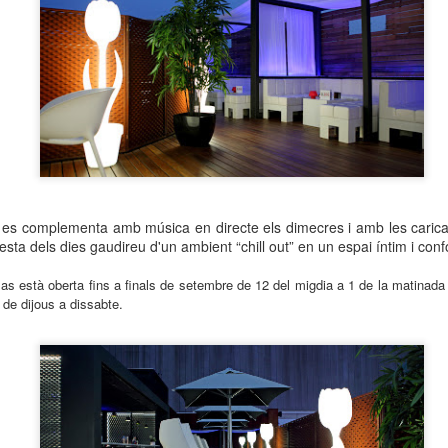
neurodegenerativa amb la qual conviuen 12.
Catalunya i que encara no té cura.
El concurs començarà a les 12 hores a La R
comptarà amb el patrocini de Oleaurum i Rep
sa es complementa amb música en directe els dimecres i amb les caric
resta dels dies gaudireu d'un ambient “chill out” en un espai íntim i conf
as està oberta fins a finals de setembre de 12 del migdia a 1 de la matinada
 de dijous a dissabte.