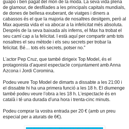
guapo i ben pagat del món de la moda. La seva vida plena
de glamour, de desfilades a les principals capitals mundials,
de dones de bellesa exuberant, de viatges i diners a
cabassos és el que la majoria de nosaltres desitgem, però al
Max aquesta vida el va abocar a la infelicitat més absoluta.
Després de la seva baixada als inferns, el Max ha trobat el
seu camí cap a la felicitat. I està aquí per compartir amb tots
nosaltres el seu mètode i els seu secrets per trobar la
felicitat. Bé… tots els secrets, potser no.”
L'actor Pep Cruz, que també dirigeix Top Model, és el
protagonista d'aquest espectacle conjuntament amb Anna
Azcona i Jordi Coromina.
Podeu veure Top Model de dimarts a dissabte a les 21:00 i
el dissabte hi ha una primera funció a les 18 h. El diumenge
també podeu veure l'obra a les 18 h. L'espectacle és en
català i té una durada d'una hora i trenta-cinc minuts.
Podeu comprar la vostra entrada per 20 € (amb un preu
especial per a aturats de 6€).