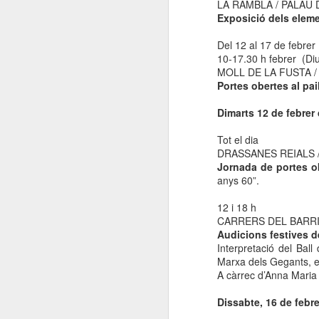
LA RAMBLA / PALAU 
Exposició dels eleme
Del 12 al 17 de febrer
10-17.30 h febrer (Diu
MOLL DE LA FUSTA /
Portes obertes al pai
Dimarts 12 de febrer
Tot el dia
DRASSANES REIALS 
Jornada de portes o
anys 60”.
12 i 18 h
CARRERS DEL BARRI
Audicions festives de
Interpretació del Ball
Marxa dels Gegants, el
A càrrec d’Anna Maria 
Dissabte, 16 de febr