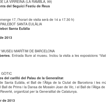
DE LA VIRREINA (LA RAMBLA, 99)
neurodegenerativa amb la qual conviuen 12.
nts del Seguici Festiu de Reus
Catalunya i que encara no té cura.
El concurs començarà a les 12 hores a La R
menge 17, l’horari de visita serà de 14 a 17.30 h)
comptarà amb el patrocini de Oleaurum i Rep
 PAILEBOT SANTA EULÀLIA
lebot Santa Eulàlia
 de 2013
/ MUSEU MARÍTIM DE BARCELONA
bertes
. Entrada lliure al museu. Inclou la visita a les exposicions “Via
 GÒTIC
s del carilló del Palau de la Generalitat
 de Santa Eulàlia, el Ball de l’Àliga de la Ciutat de Barcelona i les
 Ball de Prims i la Dansa de Mossèn Joan de Vic, i el Ball de l’Àliga de
Reverté, organitzat per la Generalitat de Catalunya.
er de 2013