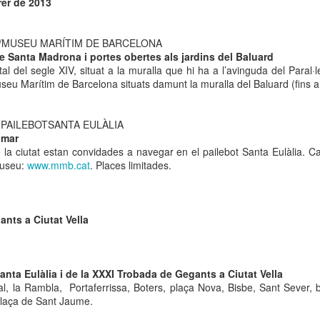
rer de 2013
 Museu de l’Eròtica de Barcelona (MEB) celebra el Dia Internacional
l Fetitxisme, que té lloc el pròxim 16 de gener, amb la inauguració de
exposició “Picasso. Dalí. Fetitxisme. El simbolisme del desig”, una
/MUSEU MARÍTIM DE BARCELONA
stra que proposa una lectura cultural, històrica i sexològica del
de Santa Madrona i portes obertes als jardins del Baluard
titxisme a través de dos grans referents de la història de l'art.
l del segle XIV, situat a la muralla que hi ha a l’avinguda del Paral·lel
Museu Marítim de Barcelona situats damunt la muralla del Baluard (fins a
 Dia Internacional del Fetitxisme va néixer al Regne Unit al 2008 sota
 nom National Fetish Day i, posteriorment, es va internacionalitzar.
 PAILEBOTSANTA EULÀLIA
 mar
La Rambla Film Festival Barcelona
AN
 la ciutat estan convidades a navegar en el pailebot Santa Eulàlia. Cal 
9
Del 16 al 23 de gener de 2026 La Rambla acollirà una mostra
museu:
www.mmb.cat
. Places limitades.
internacional de cinema que neix amb la intenció de convertir-se
 un dels festivals de referència a la nostra ciutat.
a Rambla Film Festival Barcelona” presentarà pel·lícules de tot el
nts a Ciutat Vella
n i mostrarà el cinema barceloní i la seva història al mon.
Santa Eulàlia i de la XXXI Trobada de Gegants a Ciutat Vella
al, la Rambla, Portaferrissa, Boters, plaça Nova, Bisbe, Sant Sever, 
plaça de Sant Jaume.
Activitats de Nadal a La Rambla
EC
11