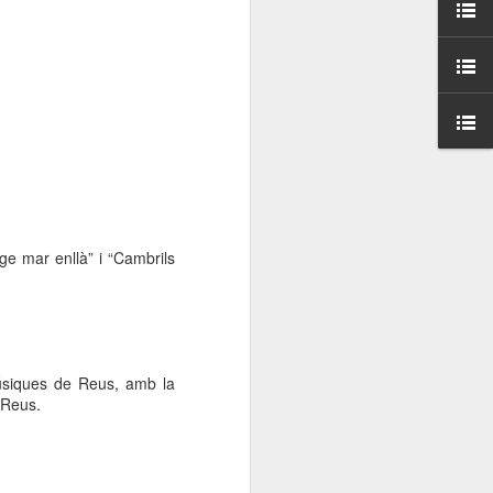
000 persones a
ambla Santa Mònica, i
sol.
tge mar enllà” i “Cambrils
 músiques de Reus, amb la
 Reus.