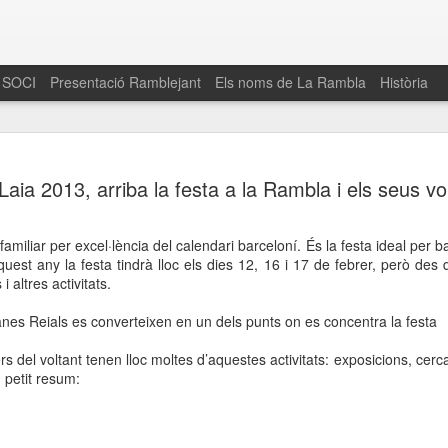
 SOCI
Presentació Ramblejant
Els noms de La Rambla
Història
El 16 de maig… Fem
MAR
Laia 2013, arriba la festa a la Rambla i els seus vo
30
La Rambla
Amics de La Rambla i la Fundació Esclerosi M
 familiar per excel·lència del calendari barceloní. És la festa ideal per ba
quarta edició del seu concurs de paelles solid
uest any la festa tindrà lloc els dies 12, 16 i 17 de febrer, però des
la població sobre l’esclerosi múltiple
i altres activitats.
Enguany el Concurs és un dels actes destac
nes Reials es converteixen en un dels punts on es concentra la festa
del Gòtic
rs del voltant tenen lloc moltes d’aquestes activitats: exposicions, cer
El dissabte 16 de maig tindrà lloc la quarta e
n petit resum:
gastronòmic solidari ‘Fem Paelles a La Rambl
Fundació Esclerosi Múltiple i l’associació 
Aquesta iniciativa té el propòsit de donar visi
la societat sobre l’esclerosi múltiple, una mal