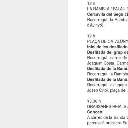
12 h
LA RAMBLA / PALAU 
ac
Cercavila del Seguic
Recorregut: la Rambla 
(
d’Avinyó).
D
12 h
PLAÇA DE CATALUN
J
Inici de les desfilad
pl
Desfilada del grup d
R
Recorregut: carrer de
D
Joaquim Costa, Carme,
A
Desfilada de la Band
no
A
Recorregut: la Rambla
or
Desfilada de la Band
pe
Recorregut: avinguda 
Josep Oriol, plaça del
El
Ge
13.30 h
l
DRASSANES REIALS 
Concert
Pl
A càrrec de la Banda 
percussió brasilera S
N