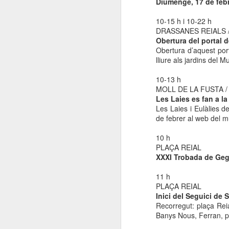
Diumenge, 17 de feb
El
de
10-15 h i 10-22 h
l'
DRASSANES REIALS 
mo
Obertura del portal 
fe
Obertura d’aquest porta
lliure als jardins del 
El
el
10-13 h
MOLL DE LA FUSTA /
Les Laies es fan a la
J
Les Laies i Eulàlies de
de febrer al web del 
en
10 h
PLAÇA REIAL
“L
XXXI Trobada de Gega
mó
11 h
PLAÇA REIAL
Inici del Seguici de 
Recorregut: plaça Rei
Banys Nous, Ferran, 
D