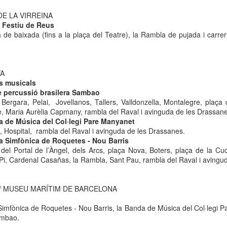
Amics de La Rambla organitza un seguit d’activitats per convidar
a tothom a gaudir del Nadal a La Rambla. Aquestes són les
DE LA VIRREINA
tivitats previstes:
i Festiu de Reus
de baixada (fins a la plaça del Teatre), la Rambla de pujada i carrer 
RE)DESCOBREIX LA RAMBLA
el 3 de desembre de 2025 al 3 de gener de 2026
YA
a estan en marxa les rutes per (Re) descobrir La Rambla. Amb les
es musicals
aces exhaurides, les rutes són una oportunitat per retrobar-se amb la
e percussió brasilera Sambao
ambla.
 Bergara, Pelai, Jovellanos, Tallers, Valldonzella, Montalegre, plaça
La Rambla Vila del Llibre. Taller d'enquadernació.
EC
 Maria Aurèlia Capmany, rambla del Raval i avinguda de les Drassane
1
"Fem un quadern de Butxaca"
mb el projecte “La Rambla, un nou model de turisme urbà” volem un
a de Música del Col·legi Pare Manyanet
u relat per La Rambla.
mics de La Rambla, en el marc de La Rambla Vila del Llibre 2025
, Hospital, rambla del Raval i avinguda de les Drassanes.
ganitza un taller de creació d'un quadern de butxaca, reomplible i
a Simfònica de Roquetes - Nou Barris
rdurable de la mà de María José Valero.
del Portal de l’Àngel, dels Arcs, plaça Nova, Boters, plaça de la Cuc
 Pi, Cardenal Casañas, la Rambla, Sant Pau, rambla del Raval i avingu
 taller compta amb el suport de l'Ajuntament de Barcelona i la
neralitat de Catalunya i amb la col·laboració de FNAC Rambles i
'Escola Massana.
/ MUSEU MARÍTIM DE BARCELONA
aces molt limitades. Taller per adults. Cal inscripció prèvia.
Simfònica de Roquetes - Nou Barris, la Banda de Música del Col·legi P
ambao.
“Mans que creen cossos: l'ofici portat a l'art eròtic”: la
OV