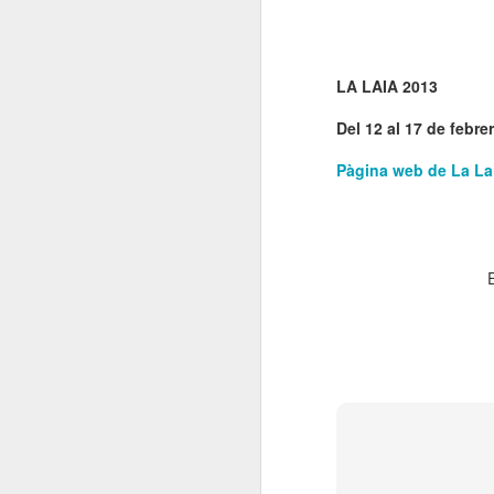
R
La
Sa
pú
LA LAIA 2013
e
Ca
le
Del 12 al 17 de febre
Ju
0
el
Pàgina web de La La
N
Me
Aq
fo
e
re
N