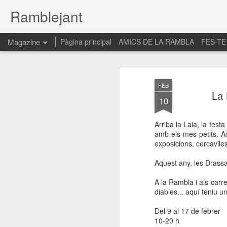
Ramblejant
Magazine
Pàgina principal
AMICS DE LA RAMBLA
FES-TE
FEB
La 
10
Arriba la Laia, la festa
amb els mes petits. Aq
exposicions, cercaviles 
Aquest any, les Drassa
A la Rambla i als carre
diables... aquí teniu u
Del 9 al 17 de febrer
10-20 h