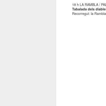
18 h LA RAMBLA / P
Tabalada dels diable
E
Recorregut: la Rambla
co
l'
co
N
Un
so
Es
i 
L
N
D