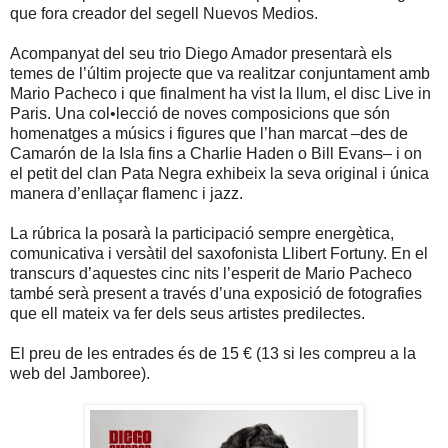
que fora creador del segell Nuevos Medios.
Acompanyat del seu trio Diego Amador presentarà els
temes de l’últim projecte que va realitzar conjuntament amb
Mario Pacheco i que finalment ha vist la llum, el disc Live in
Paris. Una col•lecció de noves composicions que són
homenatges a músics i figures que l’han marcat –des de
Camarón de la Isla fins a Charlie Haden o Bill Evans– i on
el petit del clan Pata Negra exhibeix la seva original i única
manera d’enllaçar flamenc i jazz.
La rúbrica la posarà la participació sempre energètica,
comunicativa i versàtil del saxofonista Llibert Fortuny. En el
transcurs d’aquestes cinc nits l’esperit de Mario Pacheco
també serà present a través d’una exposició de fotografies
que ell mateix va fer dels seus artistes predilectes.
El preu de les entrades és de 15 € (13 si les compreu a la
web del Jamboree).